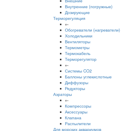
Внешние
Внутренние (погружные)
Дозирующие
Терморегуляция
←
Обогреватели (нагреватели)
Холодильники
Вентиляторы
Термометры
Термокабель
Терморегулятор
←
Системы CO2
Баллоны углекислотные
Диффузоры
Редукторы
Аэраторы
←
Компрессоры
Аксессуары
Клапана
Распылители
Для морских аквариумов