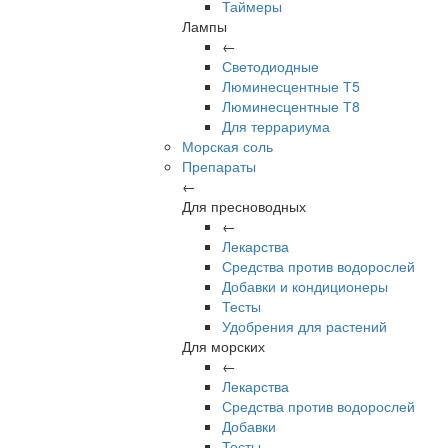
Таймеры
Лампы
←
Светодиодные
Люминесцентные Т5
Люминесцентные Т8
Для террариума
Морская соль
Препараты
←
Для пресноводных
←
Лекарства
Средства против водорослей
Добавки и кондиционеры
Тесты
Удобрения для растений
Для морских
←
Лекарства
Средства против водорослей
Добавки
Тесты