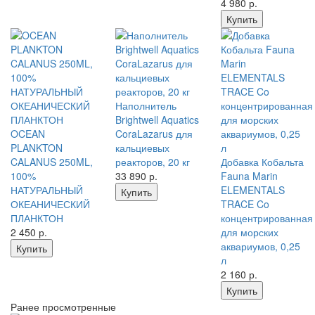
4 980
р.
Купить
Наполнитель
Brightwell Aquatics
OCEAN
CoraLazarus для
PLANKTON
кальциевых
CALANUS 250ML,
реакторов, 20 кг
Добавка Кобальта
100%
33 890
р.
Fauna Marin
НАТУРАЛЬНЫЙ
ELEMENTALS
Купить
ОКЕАНИЧЕСКИЙ
TRACE Co
ПЛАНКТОН
концентрированная
2 450
р.
для морских
аквариумов, 0,25
Купить
л
2 160
р.
Купить
Ранее просмотренные