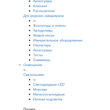
Аксессуары
Клапана
Распылители
Для морских аквариумов
←
Флотаторы и помпы
Автодоливы
Живой песок
Измерительное оборудование
Озонаторы
Аксессуары
Тесты
Cкиммеры
Освещение
←
Светильники
←
Cветодиодные LED
Морские
Металлогалоидные
Ночная подсветка
Прочее