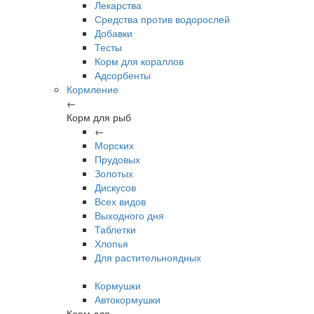
Лекарства
Средства против водорослей
Добавки
Тесты
Корм для кораллов
Адсорбенты
Кормление
←
Корм для рыб
←
Морских
Прудовых
Золотых
Дискусов
Всех видов
Выходного дня
Таблетки
Хлопья
Для растительноядных
Кормушки
Автокормушки
Корм для