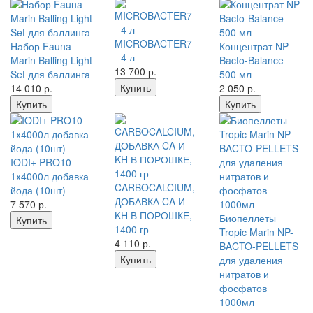
MICROBACTER7
Набор Fauna
Концентрат NP-
- 4 л
Marin Balling Light
Bacto-Balance
13 700
р.
Set для баллинга
500 мл
Купить
14 010
р.
2 050
р.
Купить
Купить
IODI+ PRO10
1x4000л добавка
CARBOCALCIUM,
йода (10шт)
ДОБАВКА CA И
7 570
р.
KH В ПОРОШКЕ,
Биопеллеты
Купить
1400 гр
Tropic Marin NP-
4 110
р.
BACTO-PELLETS
Купить
для удаления
нитратов и
фосфатов
1000мл