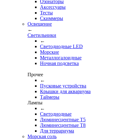
Озонаторы
Аксессуары
Тесты
Cкиммеры
Освещение
←
Светильники
←
Cветодиодные LED
Морские
Металлогалоидные
Ночная подсветка
Прочее
←
Пусковые устройства
Крышки для аквариума
Таймеры
Лампы
←
Светодиодные
Люминесцентные Т5
Люминесцентные Т8
Для террариума
Морская соль