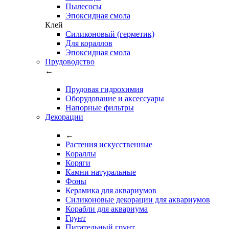
Пылесосы
Эпоксидная смола
Клей
Силиконовый (герметик)
Для кораллов
Эпоксидная смола
Прудоводство
←
Прудовая гидрохимия
Оборудование и аксессуары
Напорные фильтры
Декорации
←
Растения искусственные
Кораллы
Коряги
Камни натуральные
Фоны
Керамика для аквариумов
Силиконовые декорации для аквариумов
Корабли для аквариума
Грунт
Питательный грунт