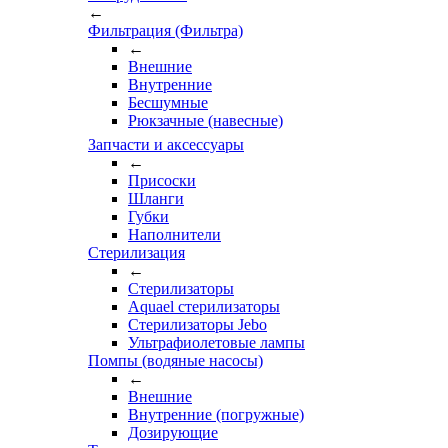
←
Фильтрация (Фильтра)
←
Внешние
Внутренние
Бесшумные
Рюкзачные (навесные)
Запчасти и аксессуары
←
Присоски
Шланги
Губки
Наполнители
Стерилизация
←
Стерилизаторы
Aquael стерилизаторы
Стерилизаторы Jebo
Ультрафиолетовые лампы
Помпы (водяные насосы)
←
Внешние
Внутренние (погружные)
Дозирующие