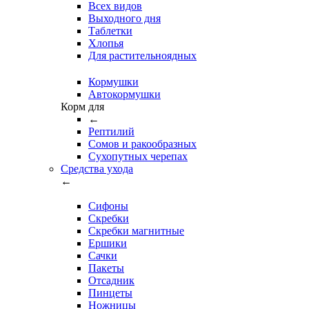
Всех видов
Выходного дня
Таблетки
Хлопья
Для растительноядных
Кормушки
Автокормушки
Корм для
←
Рептилий
Сомов и ракообразных
Сухопутных черепах
Средства ухода
←
Сифоны
Скребки
Скребки магнитные
Ершики
Сачки
Пакеты
Отсадник
Пинцеты
Ножницы