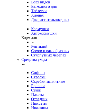
Всех видов
Выходного дня
Таблетки
Хлопья
Для растительноядных
Кормушки
Автокормушки
Корм для
←
Рептилий
Сомов и ракообразных
Сухопутных черепах
Средства ухода
←
Сифоны
Скребки
Скребки магнитные
Ершики
Сачки
Пакеты
Отсадник
Пинцеты
Ножницы