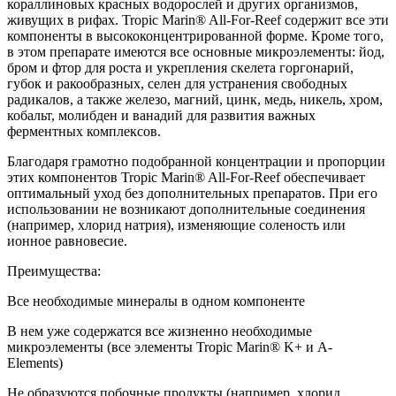
кораллиновых красных водорослей и других организмов,
живущих в рифах. Tropic Marin® All-For-Reef содержит все эти
компоненты в высококонцентрированной форме. Кроме того,
в этом препарате имеются все основные микроэлементы: йод,
бром и фтор для роста и укрепления скелета горгонарий,
губок и ракообразных, селен для устранения свободных
радикалов, а также железо, магний, цинк, медь, никель, хром,
кобальт, молибден и ванадий для развития важных
ферментных комплексов.
Благодаря грамотно подобранной концентрации и пропорции
этих компонентов Tropic Marin® All-For-Reef обеспечивает
оптимальный уход без дополнительных препаратов. При его
использовании не возникают дополнительные соединения
(например, хлорид натрия), изменяющие соленость или
ионное равновесие.
Преимущества:
Все необходимые минералы в одном компоненте
В нем уже содержатся все жизненно необходимые
микроэлементы (все элементы Tropic Marin® K+ и A-
Elements)
Не образуются побочные продукты (например, хлорид