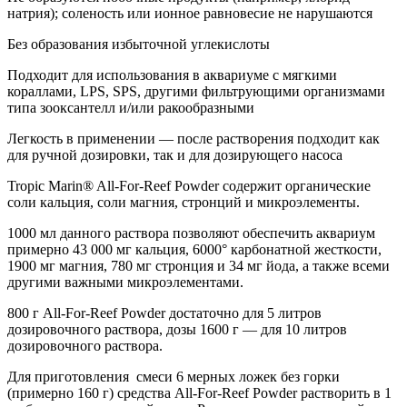
натрия); соленость или ионное равновесие не нарушаются
Без образования избыточной углекислоты
Подходит для использования в аквариуме с мягкими
кораллами, LPS, SPS, другими фильтрующими организмами
типа зооксантелл и/или ракообразными
Легкость в применении — после растворения подходит как
для ручной дозировки, так и для дозирующего насоса
Tropic Marin® All-For-Reef Powder содержит органические
соли кальция, соли магния, стронций и микроэлементы.
1000 мл данного раствора позволяют обеспечить аквариум
примерно 43 000 мг кальция, 6000° карбонатной жесткости,
1900 мг магния, 780 мг стронция и 34 мг йода, а также всеми
другими важными микроэлементами.
800 г All-For-Reef Powder достаточно для 5 литров
дозировочного раствора, дозы 1600 г — для 10 литров
дозировочного раствора.
Для приготовления смеси 6 мерных ложек без горки
(примерно 160 г) средства All-For-Reef Powder растворить в 1