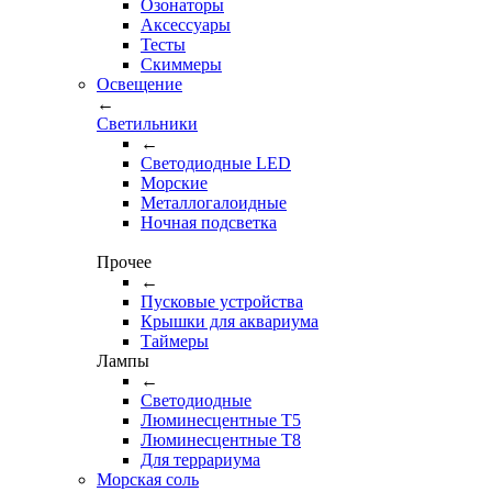
Озонаторы
Аксессуары
Тесты
Cкиммеры
Освещение
←
Светильники
←
Cветодиодные LED
Морские
Металлогалоидные
Ночная подсветка
Прочее
←
Пусковые устройства
Крышки для аквариума
Таймеры
Лампы
←
Светодиодные
Люминесцентные Т5
Люминесцентные Т8
Для террариума
Морская соль