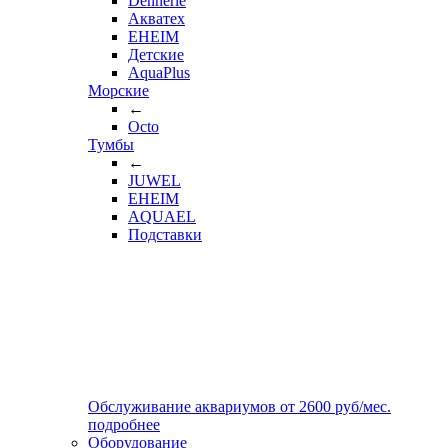
Dennerle
Акватех
EHEIM
Детские
AquaPlus
Морские
←
Octo
Тумбы
←
JUWEL
EHEIM
AQUAEL
Подставки
Обслуживание аквариумов
от
2600
руб/мес.
подробнее
Оборудование