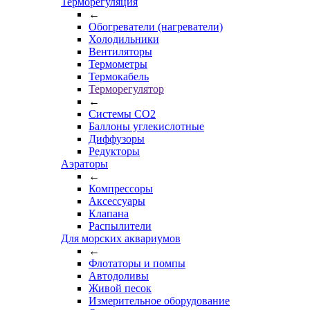
Терморегуляция
←
Обогреватели (нагреватели)
Холодильники
Вентиляторы
Термометры
Термокабель
Терморегулятор
←
Системы CO2
Баллоны углекислотные
Диффузоры
Редукторы
Аэраторы
←
Компрессоры
Аксессуары
Клапана
Распылители
Для морских аквариумов
←
Флотаторы и помпы
Автодоливы
Живой песок
Измерительное оборудование