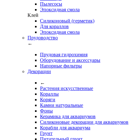
Пылесосы
Эпоксидная смола
Клей
Силиконовый (герметик)
Для кораллов
Эпоксидная смола
Прудоводство
←
Прудовая гидрохимия
Оборудование и аксессуары
Напорные фильтры
Декорации
←
Растения искусственные
Кораллы
Коряги
Камни натуральные
Фоны
Керамика для аквариумов
Силиконовые декорации для аквариумов
Корабли для аквариума
Грунт
Питательный грунт