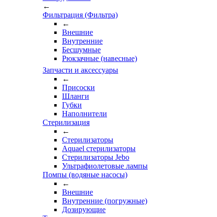
←
Фильтрация (Фильтра)
←
Внешние
Внутренние
Бесшумные
Рюкзачные (навесные)
Запчасти и аксессуары
←
Присоски
Шланги
Губки
Наполнители
Стерилизация
←
Стерилизаторы
Aquael стерилизаторы
Стерилизаторы Jebo
Ультрафиолетовые лампы
Помпы (водяные насосы)
←
Внешние
Внутренние (погружные)
Дозирующие