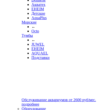
Dennerle
Акватех
EHEIM
Детские
AquaPlus
Морские
←
Octo
Тумбы
←
JUWEL
EHEIM
AQUAEL
Подставки
Обслуживание аквариумов
от
2600
руб/мес.
подробнее
Оборудование