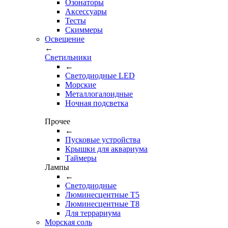
Озонаторы
Аксессуары
Тесты
Cкиммеры
Освещение
←
Светильники
←
Cветодиодные LED
Морские
Металлогалоидные
Ночная подсветка
Прочее
←
Пусковые устройства
Крышки для аквариума
Таймеры
Лампы
←
Светодиодные
Люминесцентные Т5
Люминесцентные Т8
Для террариума
Морская соль