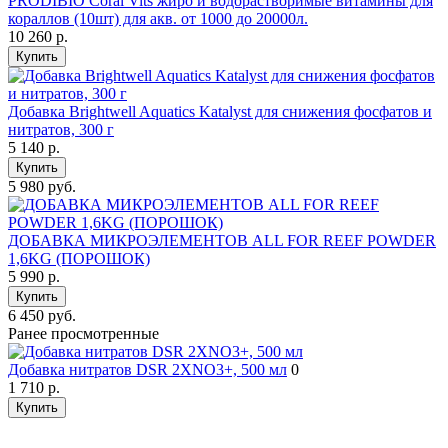
PRODIBIO Coral Vits жиро и водорастворимые витамины для
кораллов (10шт) для акв. от 1000 до 20000л.
10 260
р.
Купить
Добавка Brightwell Aquatics Katalyst для снижения фосфатов и
нитратов, 300 г
5 140
р.
Купить
5 980 руб.
ДОБАВКА МИКРОЭЛЕМЕНТОВ ALL FOR REEF POWDER
1,6KG (ПОРОШОК)
5 990
р.
Купить
6 450 руб.
Ранее просмотренные
Добавка нитратов DSR 2XNO3+, 500 мл
0
1 710
р.
Купить