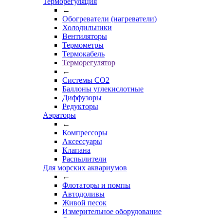
Терморегуляция
←
Обогреватели (нагреватели)
Холодильники
Вентиляторы
Термометры
Термокабель
Терморегулятор
←
Системы CO2
Баллоны углекислотные
Диффузоры
Редукторы
Аэраторы
←
Компрессоры
Аксессуары
Клапана
Распылители
Для морских аквариумов
←
Флотаторы и помпы
Автодоливы
Живой песок
Измерительное оборудование