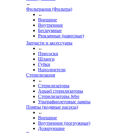
←
Фильтрация (Фильтра)
←
Внешние
Внутренние
Бесшумные
Рюкзачные (навесные)
Запчасти и аксессуары
←
Присоски
Шланги
Губки
Наполнители
Стерилизация
←
Стерилизаторы
Aquael стерилизаторы
Стерилизаторы Jebo
Ультрафиолетовые лампы
Помпы (водяные насосы)
←
Внешние
Внутренние (погружные)
Дозирующие