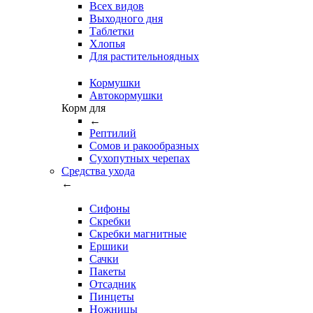
Всех видов
Выходного дня
Таблетки
Хлопья
Для растительноядных
Кормушки
Автокормушки
Корм для
←
Рептилий
Сомов и ракообразных
Сухопутных черепах
Средства ухода
←
Сифоны
Скребки
Скребки магнитные
Ершики
Сачки
Пакеты
Отсадник
Пинцеты
Ножницы