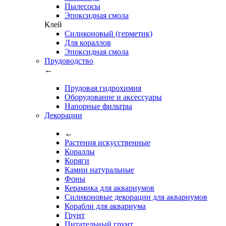
Пылесосы
Эпоксидная смола
Клей
Силиконовый (герметик)
Для кораллов
Эпоксидная смола
Прудоводство
←
Прудовая гидрохимия
Оборудование и аксессуары
Напорные фильтры
Декорации
←
Растения искусственные
Кораллы
Коряги
Камни натуральные
Фоны
Керамика для аквариумов
Силиконовые декорации для аквариумов
Корабли для аквариума
Грунт
Питательный грунт