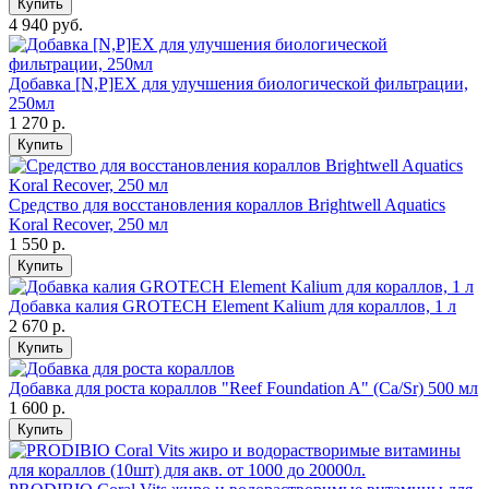
Купить
4 940 руб.
Добавка [N,P]EX для улучшения биологической фильтрации,
250мл
1 270
р.
Купить
Средство для восстановления кораллов Brightwell Aquatics
Koral Recover, 250 мл
1 550
р.
Купить
Добавка калия GROTECH Element Kalium для кораллов, 1 л
2 670
р.
Купить
Добавка для роста кораллов "Reef Foundation A" (Ca/Sr) 500 мл
1 600
р.
Купить