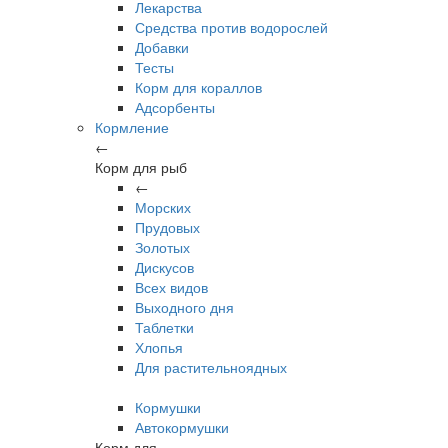
Лекарства
Средства против водорослей
Добавки
Тесты
Корм для кораллов
Адсорбенты
Кормление
←
Корм для рыб
←
Морских
Прудовых
Золотых
Дискусов
Всех видов
Выходного дня
Таблетки
Хлопья
Для растительноядных
Кормушки
Автокормушки
Корм для