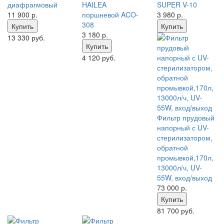
диафрагмовый
HAILEA
SUPER V-10
11 900
р.
поршневой ACO-
3 980
р.
308
Купить
Купить
3 180
р.
13 330 руб.
Купить
4 120 руб.
Фильтр прудовый
напорный с UV-
стерилизатором,
обратной
промывкой,170л,
13000л/ч, UV-
55W, вход/выход
73 000
р.
Купить
81 700 руб.