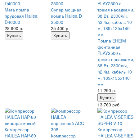
Мега помпа
Супер мощная
прудовая Hailea
помпа Hailea D
D40000
25000
28 900
р.
25 400
р.
Купить
Купить
Помпа EHEIM
фонтанная
PLAY2500 с
тремя насадками,
38 Вт, 2300л/ч,
h2,4м, кабель 10
м, 189х135х140
мм
11 290
р.
Купить
13 760 руб.
Компрессор
Компрессор
HAILEA HAP-80
Компрессор
HAILEA V-SERIES