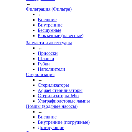
←
Фильтрация (Фильтра)
←
Внешние
Внутренние
Бесшумные
Рюкзачные (навесные)
Запчасти и аксессуары
←
Присоски
Шланги
Губки
Наполнители
Стерилизация
←
Стерилизаторы
Aquael стерилизаторы
Стерилизаторы Jebo
Ультрафиолетовые лампы
Помпы (водяные насосы)
←
Внешние
Внутренние (погружные)
Дозирующие