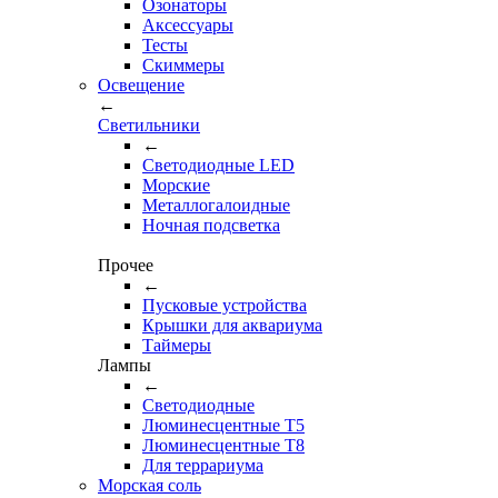
Озонаторы
Аксессуары
Тесты
Cкиммеры
Освещение
←
Светильники
←
Cветодиодные LED
Морские
Металлогалоидные
Ночная подсветка
Прочее
←
Пусковые устройства
Крышки для аквариума
Таймеры
Лампы
←
Светодиодные
Люминесцентные Т5
Люминесцентные Т8
Для террариума
Морская соль