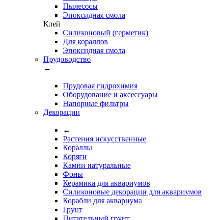
Пылесосы
Эпоксидная смола
Клей
Силиконовый (герметик)
Для кораллов
Эпоксидная смола
Прудоводство
←
Прудовая гидрохимия
Оборудование и аксессуары
Напорные фильтры
Декорации
←
Растения искусственные
Кораллы
Коряги
Камни натуральные
Фоны
Керамика для аквариумов
Силиконовые декорации для аквариумов
Корабли для аквариума
Грунт
Питательный грунт