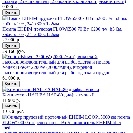
шланга, 2 распылителя, 2 обрантых клапана и разветвители)
9 090
р.
Купить
Помпа EHEIM прудовая FLOW6500 70 Вт, 6200 л/ч, h3,6м,
кабель 10м, 241х300х122мм
27 000
р.
Купить
29 160 руб.
Vortex Blower 2200W (2000л/мин), вихревой,
высокопроизводительный для рыбоводства и прудов
61 000
р.
Купить
Компрессор HAILEA HAP-80 диафрагмовый
11 900
р.
Купить
13 330 руб.