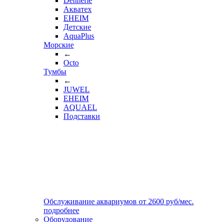
Dennerle
Акватех
EHEIM
Детские
AquaPlus
Морские
←
Octo
Тумбы
←
JUWEL
EHEIM
AQUAEL
Подставки
Обслуживание аквариумов
от
2600
руб/мес.
подробнее
Оборудование