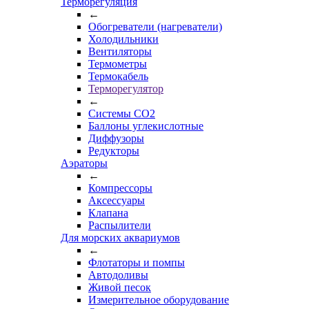
Терморегуляция
←
Обогреватели (нагреватели)
Холодильники
Вентиляторы
Термометры
Термокабель
Терморегулятор
←
Системы CO2
Баллоны углекислотные
Диффузоры
Редукторы
Аэраторы
←
Компрессоры
Аксессуары
Клапана
Распылители
Для морских аквариумов
←
Флотаторы и помпы
Автодоливы
Живой песок
Измерительное оборудование