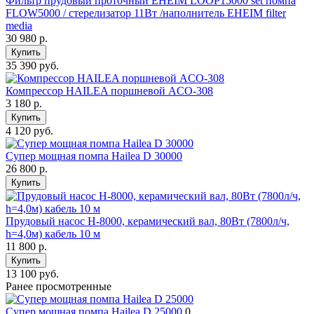
Фильтр прудовый проточный EHEIM LOOP15000 set помпа
FLOW5000 / стерелизатор 11Вт /наполнитель EHEIM filter
media
30 980
р.
Купить
35 390 руб.
Компрессор HAILEA поршневой ACO-308
3 180
р.
Купить
4 120 руб.
Супер мощная помпа Hailea D 30000
26 800
р.
Купить
Прудовый насос H-8000, керамический вал, 80Вт (7800л/ч,
h=4,0м) кабель 10 м
11 800
р.
Купить
13 100 руб.
Ранее просмотренные
Супер мощная помпа Hailea D 25000
0