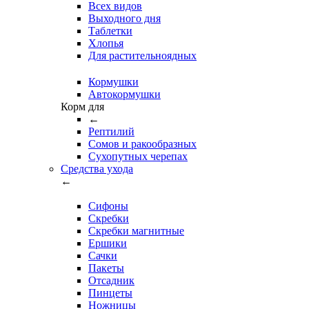
Всех видов
Выходного дня
Таблетки
Хлопья
Для растительноядных
Кормушки
Автокормушки
Корм для
←
Рептилий
Сомов и ракообразных
Сухопутных черепах
Средства ухода
←
Сифоны
Скребки
Скребки магнитные
Ершики
Сачки
Пакеты
Отсадник
Пинцеты
Ножницы