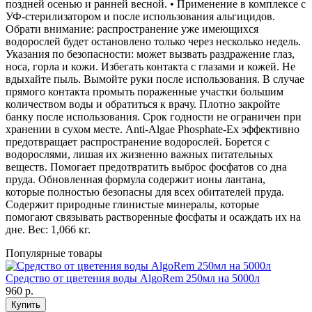
поздней осенью и ранней весной. • Применение в комплексе с
УФ-стерилизатором и после использования альгицидов.
Обрати внимание: распространение уже имеющихся
водорослей будет остановлено только через несколько недель.
Указания по безопасности: может вызвать раздражение глаз,
носа, горла и кожи. Избегать контакта с глазами и кожей. Не
вдыхайте пыль. Вымойте руки после использования. В случае
прямого контакта промыть пораженные участки большим
количеством воды и обратиться к врачу. Плотно закройте
банку после использования. Срок годности не ограничен при
хранении в сухом месте. Anti-Algae Phosphate-Ex эффективно
предотвращает распространение водорослей. Борется с
водорослями, лишая их жизненно важных питательных
веществ. Помогает предотвратить выброс фосфатов со дна
пруда. Обновленная формула содержит ионы лантана,
которые полностью безопасны для всех обитателей пруда.
Содержит природные глинистые минералы, которые
помогают связывать растворенные фосфаты и осаждать их на
дне. Вес: 1,066 кг.
Популярные товары
Средство от цветения воды AlgoRem 250мл на 5000л
960
р.
Купить