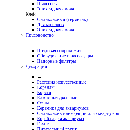
Пылесосы
Эпоксидная смола
Клей
Силиконовый (герметик)
Для кораллов
Эпоксидная смола
Прудоводство
←
Прудовая гидрохимия
Оборудование и аксессуары
Напорные фильтры
Декорации
←
Растения искусственные
Кораллы
Коряги
Камни натуральные
Фоны
Керамика для аквариумов
Силиконовые декорации для аквариумов
Корабли для аквариума
Грунт
Питательный грунт