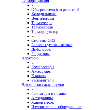
Терморегуляция
←
Обогреватели (нагреватели)
Холодильники
Вентиляторы
Термометры
Термокабель
Терморегулятор
←
Системы CO2
Баллоны углекислотные
Диффузоры
Редукторы
Аэраторы
←
Компрессоры
Аксессуары
Клапана
Распылители
Для морских аквариумов
←
Флотаторы и помпы
Автодоливы
Живой песок
Измерительное оборудование