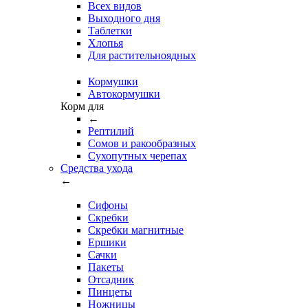
Всех видов
Выходного дня
Таблетки
Хлопья
Для растительноядных
Кормушки
Автокормушки
Корм для
←
Рептилий
Сомов и ракообразных
Сухопутных черепах
Средства ухода
←
Сифоны
Скребки
Скребки магнитные
Ершики
Сачки
Пакеты
Отсадник
Пинцеты
Ножницы