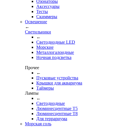
Озонаторы
Аксессуары
Тесты
Cкиммеры
Освещение
←
Светильники
←
Cветодиодные LED
Морские
Металлогалоидные
Ночная подсветка
Прочее
←
Пусковые устройства
Крышки для аквариума
Таймеры
Лампы
←
Светодиодные
Люминесцентные Т5
Люминесцентные Т8
Для террариума
Морская соль