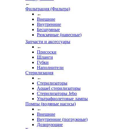
←
Фильтрация (Фильтра)
←
Внешние
Внутренние
Бесшумные
Рюкзачные (навесные)
Запчасти и аксессуары
←
Присоски
Шланги
Губки
Наполнители
Стерилизация
←
Стерилизаторы
Aquael стерилизаторы
Стерилизаторы Jebo
Ультрафиолетовые лампы
Помпы (водяные насосы)
←
Внешние
Внутренние (погружные)
Дозирующие