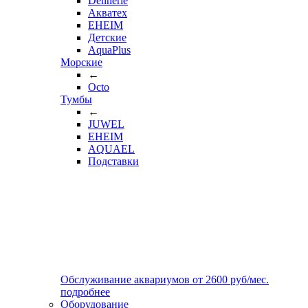
Dennerle
Акватех
EHEIM
Детские
AquaPlus
Морские
←
Octo
Тумбы
←
JUWEL
EHEIM
AQUAEL
Подставки
Обслуживание аквариумов
от
2600
руб/мес.
подробнее
Оборудование