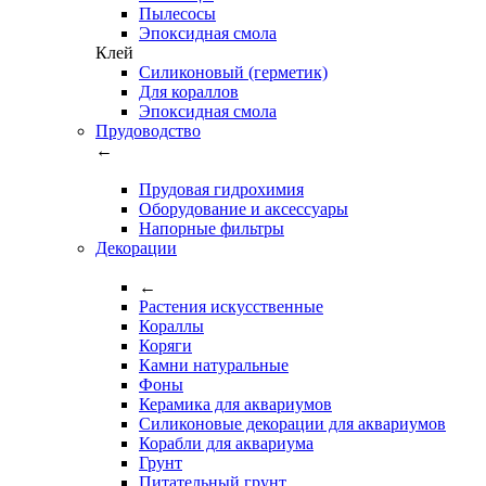
Пылесосы
Эпоксидная смола
Клей
Силиконовый (герметик)
Для кораллов
Эпоксидная смола
Прудоводство
←
Прудовая гидрохимия
Оборудование и аксессуары
Напорные фильтры
Декорации
←
Растения искусственные
Кораллы
Коряги
Камни натуральные
Фоны
Керамика для аквариумов
Силиконовые декорации для аквариумов
Корабли для аквариума
Грунт
Питательный грунт