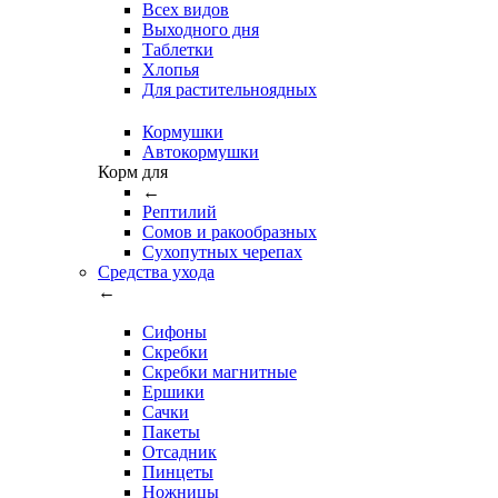
Всех видов
Выходного дня
Таблетки
Хлопья
Для растительноядных
Кормушки
Автокормушки
Корм для
←
Рептилий
Сомов и ракообразных
Сухопутных черепах
Средства ухода
←
Сифоны
Скребки
Скребки магнитные
Ершики
Сачки
Пакеты
Отсадник
Пинцеты
Ножницы