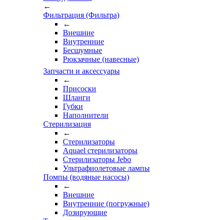
←
Фильтрация (Фильтра)
←
Внешние
Внутренние
Бесшумные
Рюкзачные (навесные)
Запчасти и аксессуары
←
Присоски
Шланги
Губки
Наполнители
Стерилизация
←
Стерилизаторы
Aquael стерилизаторы
Стерилизаторы Jebo
Ультрафиолетовые лампы
Помпы (водяные насосы)
←
Внешние
Внутренние (погружные)
Дозирующие