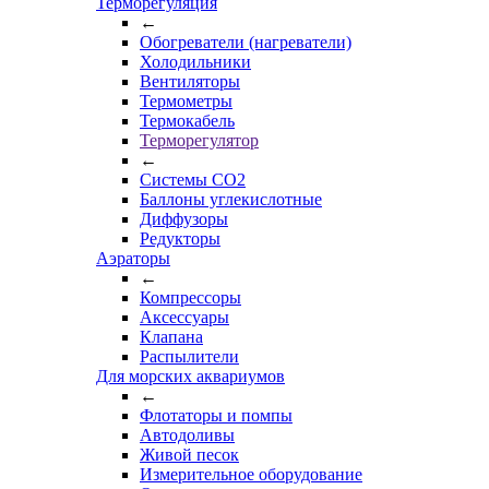
Терморегуляция
←
Обогреватели (нагреватели)
Холодильники
Вентиляторы
Термометры
Термокабель
Терморегулятор
←
Системы CO2
Баллоны углекислотные
Диффузоры
Редукторы
Аэраторы
←
Компрессоры
Аксессуары
Клапана
Распылители
Для морских аквариумов
←
Флотаторы и помпы
Автодоливы
Живой песок
Измерительное оборудование