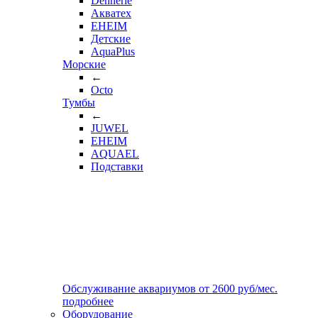
Dennerle
Акватех
EHEIM
Детские
AquaPlus
Морские
←
Octo
Тумбы
←
JUWEL
EHEIM
AQUAEL
Подставки
Обслуживание аквариумов
от
2600
руб/мес.
подробнее
Оборудование