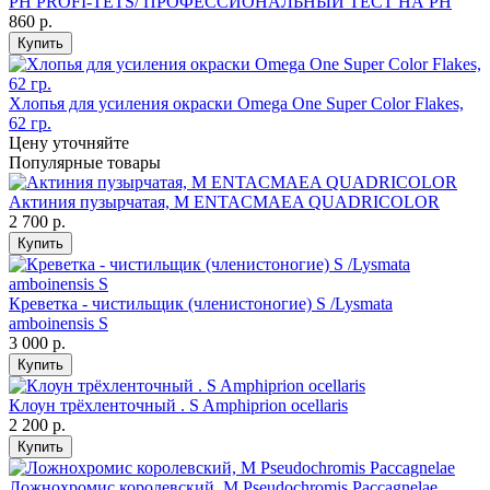
PH PROFI-TETS/ ПРОФЕССИОНАЛЬНЫЙ ТЕСТ НА PH
860
р.
Купить
Хлопья для усиления окраски Omega One Super Color Flakes,
62 гр.
Цену уточняйте
Популярные товары
Актиния пузырчатая, M ENTACMAEA QUADRICOLOR
2 700
р.
Купить
Креветка - чистильщик (членистоногие) S /Lysmata
amboinensis S
3 000
р.
Купить
Клоун трёхленточный . S Amphiprion ocellaris
2 200
р.
Купить
Ложнохромис королевский, M Pseudochromis Paccagnelae