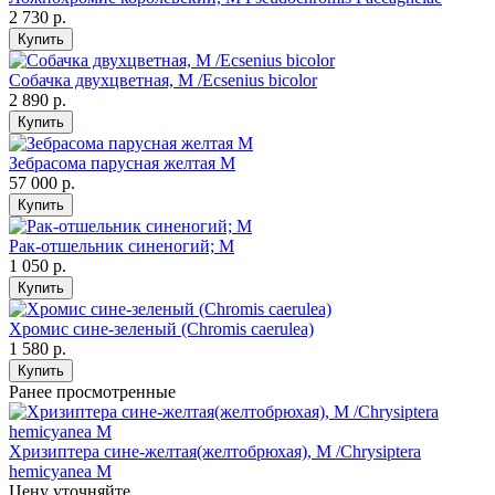
2 730
р.
Купить
Собачка двухцветная, M /Ecsenius bicolor
2 890
р.
Купить
Зебрасома парусная желтая М
57 000
р.
Купить
Рак-отшельник синеногий; M
1 050
р.
Купить
Хромис сине-зеленый (Chromis caerulea)
1 580
р.
Купить
Ранее просмотренные
Хризиптера сине-желтая(желтобрюхая), М /Chrysiptera
hemicyanea М
Цену уточняйте