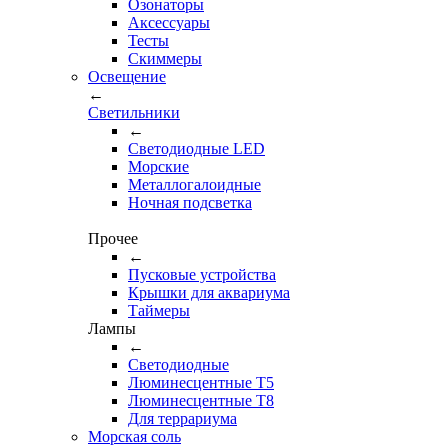
Озонаторы
Аксессуары
Тесты
Cкиммеры
Освещение
←
Светильники
←
Cветодиодные LED
Морские
Металлогалоидные
Ночная подсветка
Прочее
←
Пусковые устройства
Крышки для аквариума
Таймеры
Лампы
←
Светодиодные
Люминесцентные Т5
Люминесцентные Т8
Для террариума
Морская соль