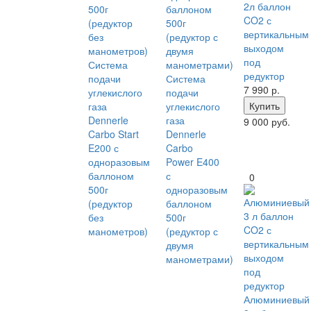
2л баллон
CO2 с
вертикальным
выходом
под
Система
редуктор
подачи
Система
7 990
р.
углекислого
подачи
Купить
газа
углекислого
Dennerle
газа
9 000 руб.
Carbo Start
Dennerle
E200 с
Carbo
одноразовым
Power E400
баллоном
с
0
500г
одноразовым
(редуктор
баллоном
без
500г
манометров)
(редуктор с
двумя
манометрами)
Алюминиевый