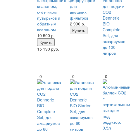
электромагнитным
диффузором
Установка
клапаном,
для
для подачи
счётчиком
внешних
СО2
пузырьков и
фильтров
Dennerle
обратным
2 990
р.
BIO
клапаном
Complete
Купить
10 500
р.
Set, для
аквариумов
Купить
до 120
15 190 руб.
литров
0
0
0