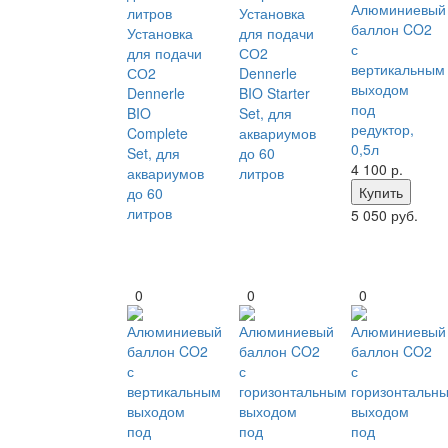
Алюминиевый
Установка
баллон CO2
Установка
для подачи
с
для подачи
СО2
вертикальным
СО2
Dennerle
выходом
Dennerle
BIO Starter
под
BIO
Set, для
редуктор,
Complete
аквариумов
0,5л
Set, для
до 60
4 100
р.
аквариумов
литров
Купить
до 60
литров
5 050 руб.
0
0
0