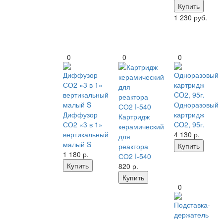
Купить
1 230 руб.
0
0
0
Одноразовый
Диффузор
картридж
Картридж
СО2 «3 в 1»
CO2, 95г.
керамический
вертикальный
4 130
р.
для
малый S
Купить
реактора
1 180
р.
СО2 I-540
Купить
820
р.
Купить
0