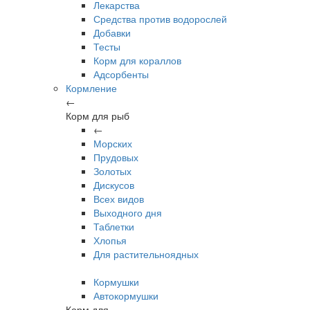
Лекарства
Средства против водорослей
Добавки
Тесты
Корм для кораллов
Адсорбенты
Кормление
←
Корм для рыб
←
Морских
Прудовых
Золотых
Дискусов
Всех видов
Выходного дня
Таблетки
Хлопья
Для растительноядных
Кормушки
Автокормушки
Корм для