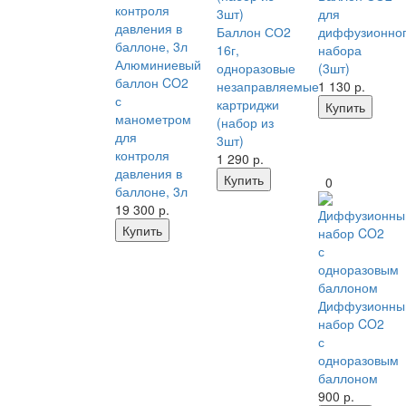
для
Баллон СО2
диффузионно
16г,
набора
Алюминиевый
одноразовые
(3шт)
баллон CO2
незаправляемые
1 130
р.
с
картриджи
Купить
манометром
(набор из
для
3шт)
контроля
1 290
р.
давления в
Купить
0
баллоне, 3л
19 300
р.
Купить
Диффузионны
набор CO2
с
одноразовым
баллоном
900
р.