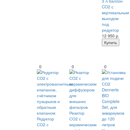
3 л баллон
CO2 с
вертикальным
выходом
под
редуктор
12 950
р.
Купить
0
0
0
Реактор
Редуктор
СО2 с
СО2 с
керамическим