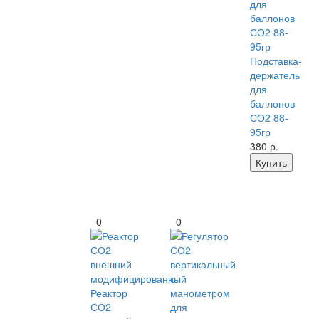
Подставка-
держатель
для
баллонов
СО2 88-
95гр
380
р.
Купить
0
0
Реактор
СО2