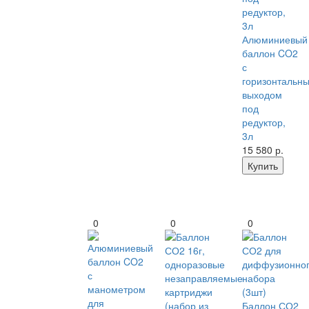
Алюминиевый
баллон CO2
с
горизонтальн
выходом
под
редуктор,
3л
15 580
р.
Купить
0
0
0
Баллон СО2