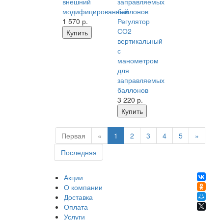
внешний
модифицированный
1 570
р.
Регулятор
СО2
Купить
вертикальный
с
манометром
для
заправляемых
баллонов
3 220
р.
Купить
Первая
«
1
2
3
4
5
»
Последняя
Акции
О компании
Доставка
Оплата
Услуги