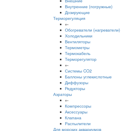
Внешние
Внутренние (погружные)
Дозирующие
Терморегуляция
←
Обогреватели (нагреватели)
Холодильники
Вентиляторы
Термометры
Термокабель
Терморегулятор
←
Системы CO2
Баллоны углекислотные
Диффузоры
Редукторы
Аэраторы
←
Компрессоры
Аксессуары
Клапана
Распылители
Для морских аквариумов