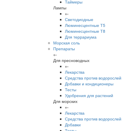
Таймеры
Лампы
←
Светодиодные
Люминесцентные Т5
Люминесцентные Т8
Для террариума
Морская соль
Препараты
←
Для пресноводных
←
Лекарства
Средства против водорослей
Добавки и кондиционеры
Тесты
Удобрения для растений
Для морских
←
Лекарства
Средства против водорослей
Добавки
Тесты