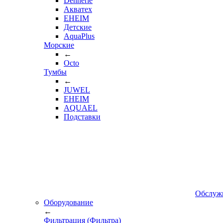
Dennerle
Акватех
EHEIM
Детские
AquaPlus
Морские
←
Octo
Тумбы
←
JUWEL
EHEIM
AQUAEL
Подставки
Обслуж
Оборудование
←
Фильтрация (Фильтра)