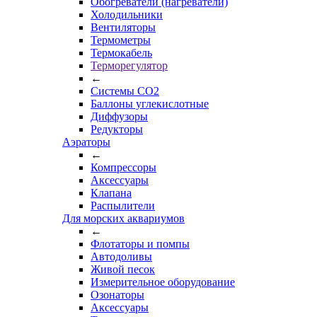
Обогреватели (нагреватели)
Холодильники
Вентиляторы
Термометры
Термокабель
Терморегулятор
←
Системы CO2
Баллоны углекислотные
Диффузоры
Редукторы
Аэраторы
←
Компрессоры
Аксессуары
Клапана
Распылители
Для морских аквариумов
←
Флотаторы и помпы
Автодоливы
Живой песок
Измерительное оборудование
Озонаторы
Аксессуары