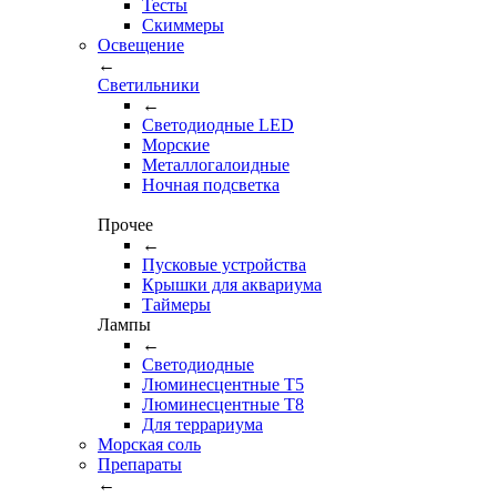
Тесты
Cкиммеры
Освещение
←
Светильники
←
Cветодиодные LED
Морские
Металлогалоидные
Ночная подсветка
Прочее
←
Пусковые устройства
Крышки для аквариума
Таймеры
Лампы
←
Светодиодные
Люминесцентные Т5
Люминесцентные Т8
Для террариума
Морская соль
Препараты
←