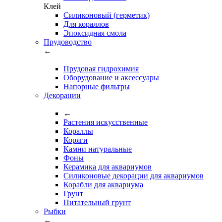
Клей
Силиконовый (герметик)
Для кораллов
Эпоксидная смола
Прудоводство
←
Прудовая гидрохимия
Оборудование и аксессуары
Напорные фильтры
Декорации
←
Растения искусственные
Кораллы
Коряги
Камни натуральные
Фоны
Керамика для аквариумов
Силиконовые декорации для аквариумов
Корабли для аквариума
Грунт
Питательный грунт
Рыбки
←