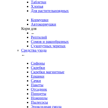
Таблетки
Хлопья
Для растительноядных
Кормушки
Автокормушки
Корм для
←
Рептилий
Сомов и ракообразных
Сухопутных черепах
Средства ухода
←
Сифоны
Скребки
Скребки магнитные
Ершики
Сачки
Пакеты
Отсадник
Пинцеты
Ножницы
Пылесосы
Эпоксидная смола