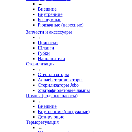
←
Внешние
Внутренние
Бесшумные
Рюкзачные (навесные)
Запчасти и аксессуары
←
Присоски
Шланги
Губки
Наполнители
Стерилизация
←
Стерилизаторы
Aquael стерилизаторы
Стерилизаторы Jebo
Ультрафиолетовые лампы
Помпы (водяные насосы)
←
Внешние
Внутренние (погружные)
Дозирующие
Терморегуляция
←