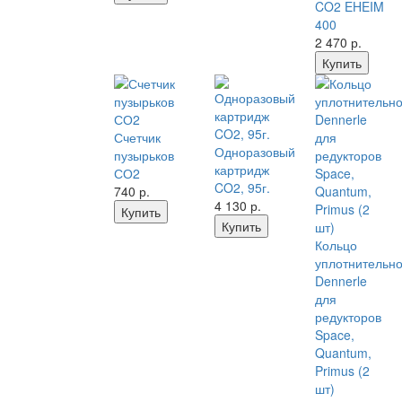
CO2 EHEIM
400
2 470
р.
Купить
Счетчик
Одноразовый
пузырьков
картридж
СО2
CO2, 95г.
740
р.
4 130
р.
Купить
Купить
Кольцо
уплотнительн
Dennerle
для
редукторов
Space,
Quantum,
Primus (2
шт)