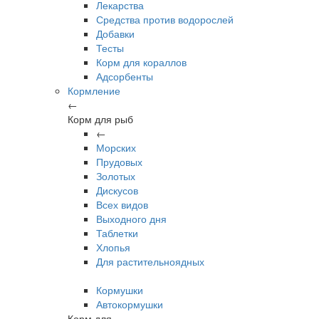
Лекарства
Средства против водорослей
Добавки
Тесты
Корм для кораллов
Адсорбенты
Кормление
←
Корм для рыб
←
Морских
Прудовых
Золотых
Дискусов
Всех видов
Выходного дня
Таблетки
Хлопья
Для растительноядных
Кормушки
Автокормушки
Корм для