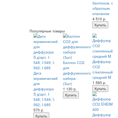
баллонов, с
обратным
клапаном
4 510
р.
Купить
Популярные товары
Диффузор
Баллон СО2
СО2
для
стеклянный
Диск
диффузионного
средний M
керамический
набора
1 560
р.
для
(3шт)
Купить
диффузора
1 130
р.
S д/арт. I-
Купить
548; I-549; I-
562; I-685
570
р.
Диффузор
Купить