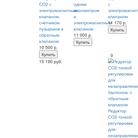
СО2 с
одним
с
электромагнитным
манометром
электромагни
клапаном,
и
клапаном
счётчиком
электромагнитным
11 170
р.
пузырьков и
клапаном
Купить
обратным
11 000
р.
клапаном
Купить
10 500
р.
Купить
0
15 190 руб.
Редуктор
СО2 тонкой
регулировки
для
незаправляем