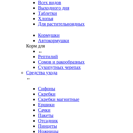
Всех видов
Выходного дня
Таблетки
Хлопья
Для растительноядных
Кормушки
Автокормушки
Корм для
←
Рептилий
Сомов и ракообразных
Сухопутных черепах
Средства ухода
←
Сифоны
Скребки
Скребки магнитные
Ершики
Сачки
Пакеты
Отсадник
Пинцеты
Ножницы