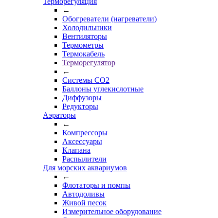
Терморегуляция
←
Обогреватели (нагреватели)
Холодильники
Вентиляторы
Термометры
Термокабель
Терморегулятор
←
Системы CO2
Баллоны углекислотные
Диффузоры
Редукторы
Аэраторы
←
Компрессоры
Аксессуары
Клапана
Распылители
Для морских аквариумов
←
Флотаторы и помпы
Автодоливы
Живой песок
Измерительное оборудование