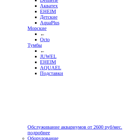
Dennerle
Акватех
EHEIM
Детские
AquaPlus
Морские
←
Octo
Тумбы
←
JUWEL
EHEIM
AQUAEL
Подставки
Обслуживание аквариумов
от
2600
руб/мес.
подробнее
Оборудование