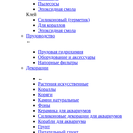
Пылесосы
Эпоксидная смола
Клей
Силиконовый (герметик)
Для кораллов
Эпоксидная смола
Прудоводство
←
Прудовая гидрохимия
Оборудование и аксессуары
Напорные фильтры
Декорации
←
Растения искусственные
Кораллы
Коряги
Камни натуральные
Фоны
Керамика для аквариумов
Силиконовые декорации для аквариумов
Корабли для аквариума
Грунт
Питательный грунт