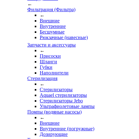
←
Фильтрация (Фильтра)
←
Внешние
Внутренние
Бесшумные
Рюкзачные (навесные)
Запчасти и аксессуары
←
Присоски
Шланги
Губки
Наполнители
Стерилизация
←
Стерилизаторы
Aquael стерилизаторы
Стерилизаторы Jebo
Ультрафиолетовые лампы
Помпы (водяные насосы)
←
Внешние
Внутренние (погружные)
Дозирующие