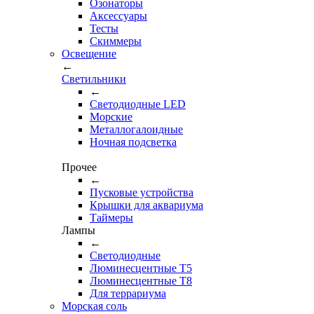
Озонаторы
Аксессуары
Тесты
Cкиммеры
Освещение
←
Светильники
←
Cветодиодные LED
Морские
Металлогалоидные
Ночная подсветка
Прочее
←
Пусковые устройства
Крышки для аквариума
Таймеры
Лампы
←
Светодиодные
Люминесцентные Т5
Люминесцентные Т8
Для террариума
Морская соль