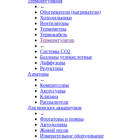
Терморегуляция
←
Обогреватели (нагреватели)
Холодильники
Вентиляторы
Термометры
Термокабель
Терморегулятор
←
Системы CO2
Баллоны углекислотные
Диффузоры
Редукторы
Аэраторы
←
Компрессоры
Аксессуары
Клапана
Распылители
Для морских аквариумов
←
Флотаторы и помпы
Автодоливы
Живой песок
Измерительное оборудование