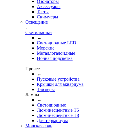
Озонаторы
Аксессуары
Тесты
Cкиммеры
Освещение
←
Светильники
←
Cветодиодные LED
Морские
Металлогалоидные
Ночная подсветка
Прочее
←
Пусковые устройства
Крышки для аквариума
Таймеры
Лампы
←
Светодиодные
Люминесцентные Т5
Люминесцентные Т8
Для террариума
Морская соль