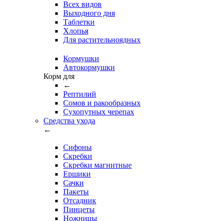
Всех видов
Выходного дня
Таблетки
Хлопья
Для растительноядных
Кормушки
Автокормушки
Корм для
←
Рептилий
Сомов и ракообразных
Сухопутных черепах
Средства ухода
←
Сифоны
Скребки
Скребки магнитные
Ершики
Сачки
Пакеты
Отсадник
Пинцеты
Ножницы