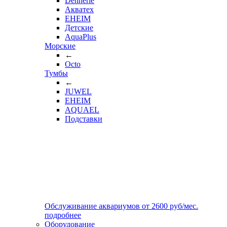
Dennerle
Акватех
EHEIM
Детские
AquaPlus
Морские
←
Octo
Тумбы
←
JUWEL
EHEIM
AQUAEL
Подставки
Обслуживание аквариумов
от
2600
руб/мес.
подробнее
Оборудование