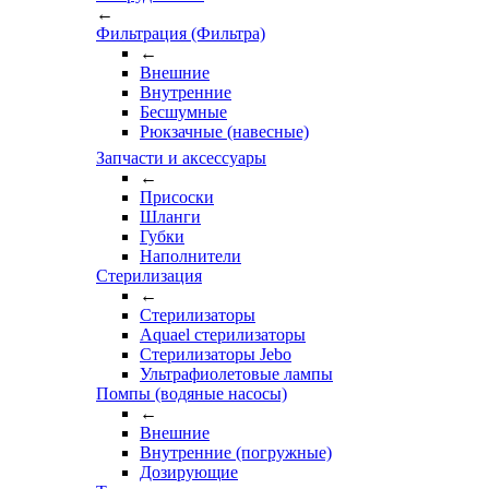
←
Фильтрация (Фильтра)
←
Внешние
Внутренние
Бесшумные
Рюкзачные (навесные)
Запчасти и аксессуары
←
Присоски
Шланги
Губки
Наполнители
Стерилизация
←
Стерилизаторы
Aquael стерилизаторы
Стерилизаторы Jebo
Ультрафиолетовые лампы
Помпы (водяные насосы)
←
Внешние
Внутренние (погружные)
Дозирующие