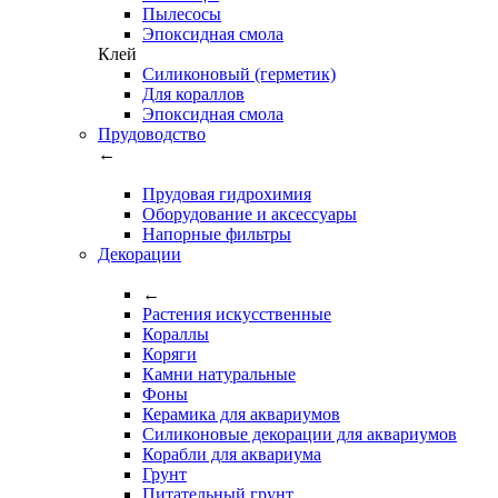
Пылесосы
Эпоксидная смола
Клей
Силиконовый (герметик)
Для кораллов
Эпоксидная смола
Прудоводство
←
Прудовая гидрохимия
Оборудование и аксессуары
Напорные фильтры
Декорации
←
Растения искусственные
Кораллы
Коряги
Камни натуральные
Фоны
Керамика для аквариумов
Силиконовые декорации для аквариумов
Корабли для аквариума
Грунт
Питательный грунт