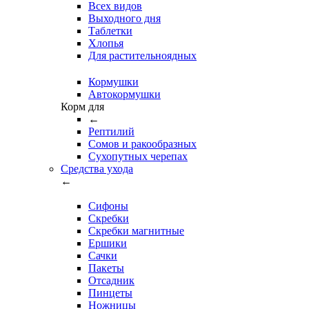
Всех видов
Выходного дня
Таблетки
Хлопья
Для растительноядных
Кормушки
Автокормушки
Корм для
←
Рептилий
Сомов и ракообразных
Сухопутных черепах
Средства ухода
←
Сифоны
Скребки
Скребки магнитные
Ершики
Сачки
Пакеты
Отсадник
Пинцеты
Ножницы