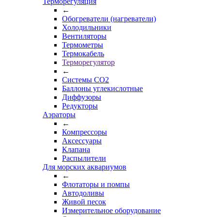
Терморегуляция
←
Обогреватели (нагреватели)
Холодильники
Вентиляторы
Термометры
Термокабель
Терморегулятор
←
Системы CO2
Баллоны углекислотные
Диффузоры
Редукторы
Аэраторы
←
Компрессоры
Аксессуары
Клапана
Распылители
Для морских аквариумов
←
Флотаторы и помпы
Автодоливы
Живой песок
Измерительное оборудование