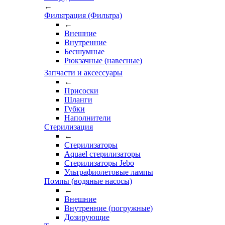
←
Фильтрация (Фильтра)
←
Внешние
Внутренние
Бесшумные
Рюкзачные (навесные)
Запчасти и аксессуары
←
Присоски
Шланги
Губки
Наполнители
Стерилизация
←
Стерилизаторы
Aquael стерилизаторы
Стерилизаторы Jebo
Ультрафиолетовые лампы
Помпы (водяные насосы)
←
Внешние
Внутренние (погружные)
Дозирующие