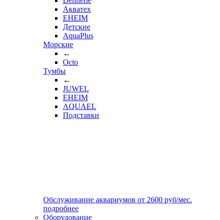
Dennerle
Акватех
EHEIM
Детские
AquaPlus
Морские
←
Octo
Тумбы
←
JUWEL
EHEIM
AQUAEL
Подставки
Обслуживание аквариумов
от
2600
руб/мес.
подробнее
Оборудование