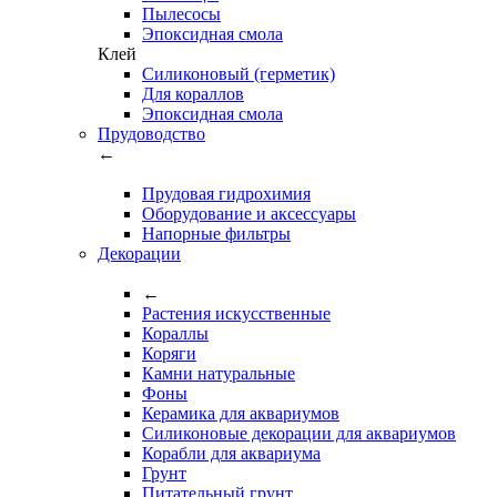
Пылесосы
Эпоксидная смола
Клей
Силиконовый (герметик)
Для кораллов
Эпоксидная смола
Прудоводство
←
Прудовая гидрохимия
Оборудование и аксессуары
Напорные фильтры
Декорации
←
Растения искусственные
Кораллы
Коряги
Камни натуральные
Фоны
Керамика для аквариумов
Силиконовые декорации для аквариумов
Корабли для аквариума
Грунт
Питательный грунт