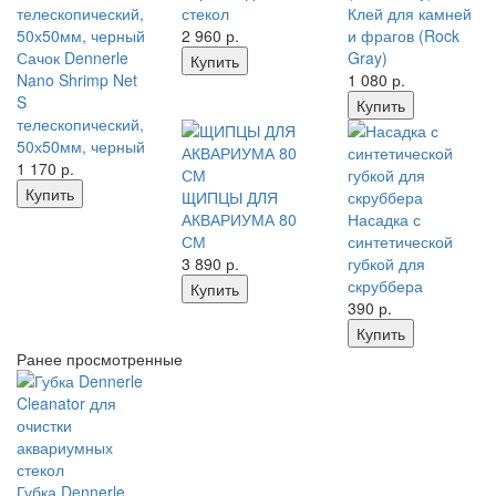
стекол
Клей для камней
2 960
р.
и фрагов (Rock
Сачок Dennerle
Gray)
Купить
Nano Shrimp Net
1 080
р.
S
Купить
телескопический,
50х50мм, черный
1 170
р.
Купить
ЩИПЦЫ ДЛЯ
АКВАРИУМА 80
Насадка с
СМ
синтетической
3 890
р.
губкой для
скруббера
Купить
390
р.
Купить
Ранее просмотренные
Губка Dennerle