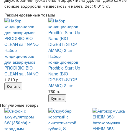
Двухсторонняя губка легко и эффективно удаляет даже самые
стойкие водоросли и известковый налет. Вес: 0,015 кг.
Рекомендованные товары
Набор
кондиционеров
Набор
для аквариумов
кондиционеров
PRODIBIO BIO
Prodibio Start Up
CLEAN salt NANO
Nano (BIO
1 210
р.
DIGEST+STOP
AMMO) 2 шт.
Купить
760
р.
Купить
Популярные товары
Автокормушка
EHEIM 3581