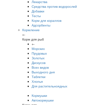
Лекарства
Средства против водорослей
Добавки
Тесты
Корм для кораллов
Адсорбенты
Кормление
←
Корм для рыб
←
Морских
Прудовых
Золотых
Дискусов
Всех видов
Выходного дня
Таблетки
Хлопья
Для растительноядных
Кормушки
Автокормушки
Корм для