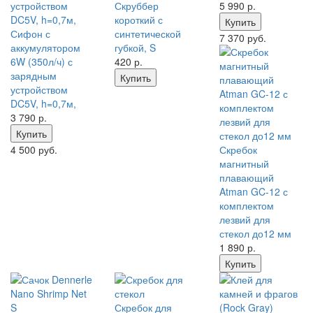
Скруббер
5 990
р.
короткий с
Купить
Сифон с
синтетической
7 370 руб.
аккумулятором
губкой, S
6W (350л/ч) с
420
р.
зарядным
Купить
устройством
DC5V, h=0,7м,
3 790
р.
Купить
4 500 руб.
Скребок
магнитный
плавающий
Atman GC-12 с
комплектом
лезвий для
стекол до12 мм
1 890
р.
Купить
Скребок для