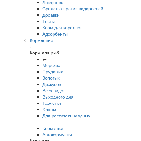
Лекарства
Средства против водорослей
Добавки
Тесты
Корм для кораллов
Адсорбенты
Кормление
←
Корм для рыб
←
Морских
Прудовых
Золотых
Дискусов
Всех видов
Выходного дня
Таблетки
Хлопья
Для растительноядных
Кормушки
Автокормушки
Корм для