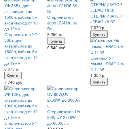
СТЕРИЛИЗАТОР
Стерилизатор
JEBAO 18 ВТ.
Jebo UV-H36 36
7 070
р.
Вт
Купить
Стерилизатор УФ
8 250
р.
36Вт, для
Купить
аквариумов до
9 540 руб.
1500л, кабель 5м,
вход /выход от 10
Сменная УФ
до 19мм
лампа JEBAO UV-
6 670
р.
C 11 W
1 350
р.
Купить
Купить
7 740 руб.
Стерилизатор UV
80W,UV-2х36W,
Стерилизатор УФ
до 6000л/ч.
18Вт, для
19 010
р.