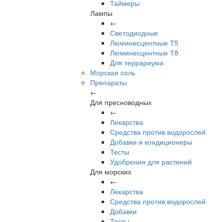
Таймеры
Лампы
←
Светодиодные
Люминесцентные Т5
Люминесцентные Т8
Для террариума
Морская соль
Препараты
←
Для пресноводных
←
Лекарства
Средства против водорослей
Добавки и кондиционеры
Тесты
Удобрения для растений
Для морских
←
Лекарства
Средства против водорослей
Добавки
Тесты