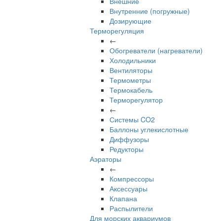
Внешние
Внутренние (погружные)
Дозирующие
Терморегуляция
←
Обогреватели (нагреватели)
Холодильники
Вентиляторы
Термометры
Термокабель
Терморегулятор
←
Системы CO2
Баллоны углекислотные
Диффузоры
Редукторы
Аэраторы
←
Компрессоры
Аксессуары
Клапана
Распылители
Для морских аквариумов