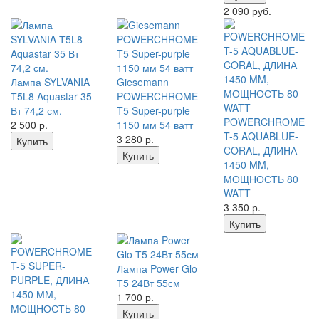
2 090 руб.
Лампа SYLVANIA
Giesemann
Т5L8 Aquastar 35
POWERCHROME
Вт 74,2 см.
T5 Super-purple
POWERCHROME
2 500
р.
1150 мм 54 ватт
T-5 AQUABLUE-
3 280
р.
Купить
CORAL, ДЛИНА
Купить
1450 MM,
МОЩНОСТЬ 80
WATT
3 350
р.
Купить
Лампа Power Glo
Т5 24Вт 55см
1 700
р.
Купить