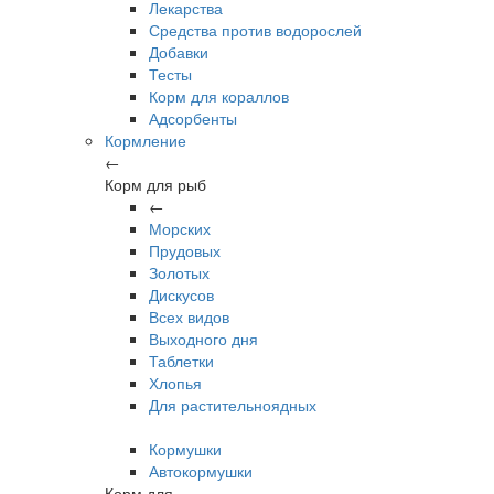
Лекарства
Средства против водорослей
Добавки
Тесты
Корм для кораллов
Адсорбенты
Кормление
←
Корм для рыб
←
Морских
Прудовых
Золотых
Дискусов
Всех видов
Выходного дня
Таблетки
Хлопья
Для растительноядных
Кормушки
Автокормушки
Корм для