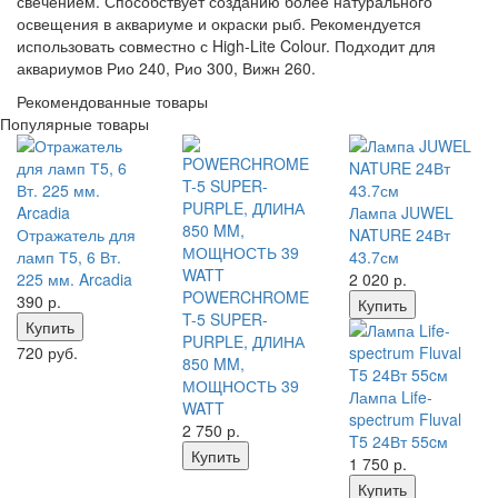
свечением. Способствует созданию более натурального
освещения в аквариуме и окраски рыб. Рекомендуется
использовать совместно с High-Lite Colour. Подходит для
аквариумов Рио 240, Рио 300, Вижн 260.
Рекомендованные товары
Популярные товары
Лампа JUWEL
Отражатель для
NATURE 24Вт
ламп Т5, 6 Вт.
43.7см
225 мм. Arcadia
2 020
р.
POWERCHROME
390
р.
Купить
T-5 SUPER-
Купить
PURPLE, ДЛИНА
720 руб.
850 MM,
МОЩНОСТЬ 39
Лампа Life-
WATT
spectrum Fluval
2 750
р.
T5 24Вт 55cм
Купить
1 750
р.
Купить