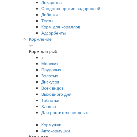
Лекарства
Средства против водорослей
Добавки
Тесты
Корм для кораллов
Адсорбенты
Кормление
←
Корм для рыб
←
Морских
Прудовых
Золотых
Дискусов
Всех видов
Выходного дня
Таблетки
Хлопья
Для растительноядных
Кормушки
Автокормушки
Корм для