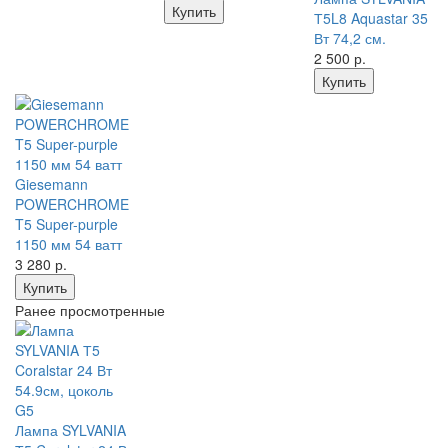
Купить
Т5L8 Aquastar 35
Вт 74,2 см.
2 500
р.
Купить
Giesemann
POWERCHROME
T5 Super-purple
1150 мм 54 ватт
3 280
р.
Купить
Ранее просмотренные
Лампа SYLVANIA