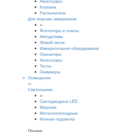
Аксессуары
Клапана
Распылители
Для морских аквариумов
←
Флотаторы и помпы
Автодоливы
Живой песок
Измерительное оборудование
Озонаторы
Аксессуары
Тесты
Cкиммеры
Освещение
←
Светильники
←
Cветодиодные LED
Морские
Металлогалоидные
Ночная подсветка
Прочее