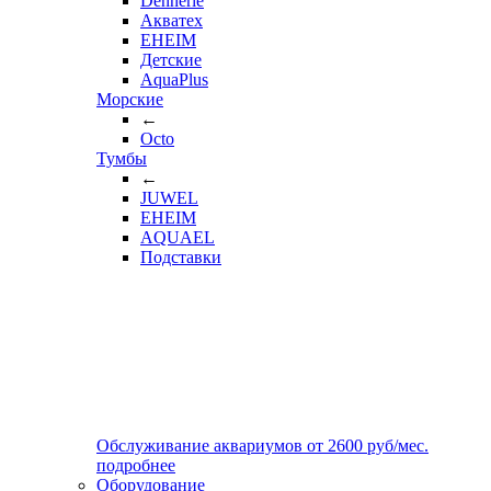
Dennerle
Акватех
EHEIM
Детские
AquaPlus
Морские
←
Octo
Тумбы
←
JUWEL
EHEIM
AQUAEL
Подставки
Обслуживание аквариумов
от
2600
руб/мес.
подробнее
Оборудование