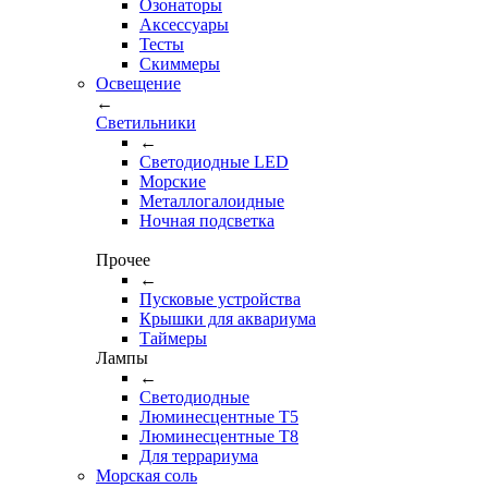
Озонаторы
Аксессуары
Тесты
Cкиммеры
Освещение
←
Светильники
←
Cветодиодные LED
Морские
Металлогалоидные
Ночная подсветка
Прочее
←
Пусковые устройства
Крышки для аквариума
Таймеры
Лампы
←
Светодиодные
Люминесцентные Т5
Люминесцентные Т8
Для террариума
Морская соль