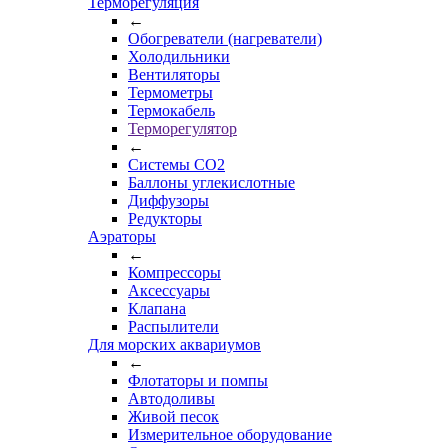
Терморегуляция
←
Обогреватели (нагреватели)
Холодильники
Вентиляторы
Термометры
Термокабель
Терморегулятор
←
Системы CO2
Баллоны углекислотные
Диффузоры
Редукторы
Аэраторы
←
Компрессоры
Аксессуары
Клапана
Распылители
Для морских аквариумов
←
Флотаторы и помпы
Автодоливы
Живой песок
Измерительное оборудование