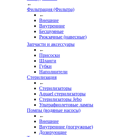
←
Фильтрация (Фильтра)
←
Внешние
Внутренние
Бесшумные
Рюкзачные (навесные)
Запчасти и аксессуары
←
Присоски
Шланги
Губки
Наполнители
Стерилизация
←
Стерилизаторы
Aquael стерилизаторы
Стерилизаторы Jebo
Ультрафиолетовые лампы
Помпы (водяные насосы)
←
Внешние
Внутренние (погружные)
Дозирующие