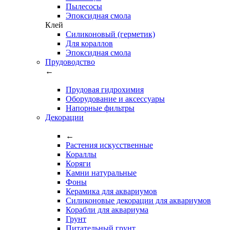
Пылесосы
Эпоксидная смола
Клей
Силиконовый (герметик)
Для кораллов
Эпоксидная смола
Прудоводство
←
Прудовая гидрохимия
Оборудование и аксессуары
Напорные фильтры
Декорации
←
Растения искусственные
Кораллы
Коряги
Камни натуральные
Фоны
Керамика для аквариумов
Силиконовые декорации для аквариумов
Корабли для аквариума
Грунт
Питательный грунт