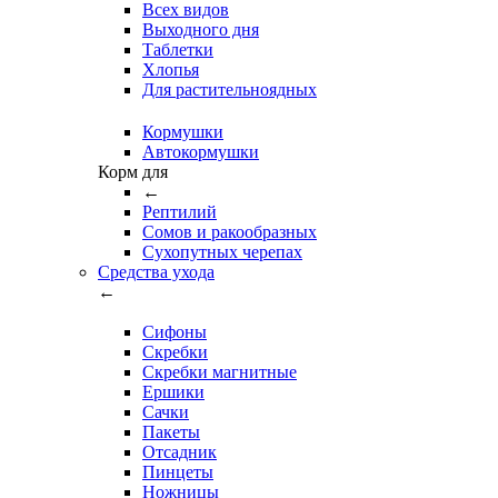
Всех видов
Выходного дня
Таблетки
Хлопья
Для растительноядных
Кормушки
Автокормушки
Корм для
←
Рептилий
Сомов и ракообразных
Сухопутных черепах
Средства ухода
←
Сифоны
Скребки
Скребки магнитные
Ершики
Сачки
Пакеты
Отсадник
Пинцеты
Ножницы