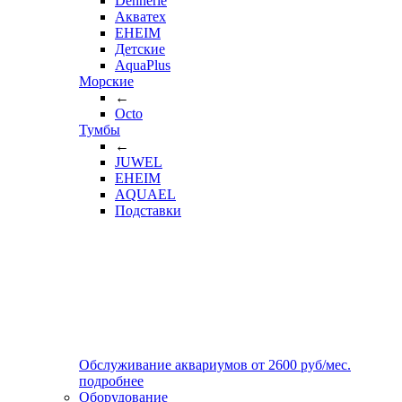
Dennerle
Акватех
EHEIM
Детские
AquaPlus
Морские
←
Octo
Тумбы
←
JUWEL
EHEIM
AQUAEL
Подставки
Обслуживание аквариумов
от
2600
руб/мес.
подробнее
Оборудование