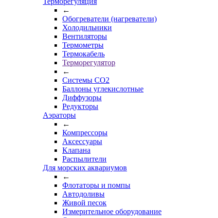
Терморегуляция
←
Обогреватели (нагреватели)
Холодильники
Вентиляторы
Термометры
Термокабель
Терморегулятор
←
Системы CO2
Баллоны углекислотные
Диффузоры
Редукторы
Аэраторы
←
Компрессоры
Аксессуары
Клапана
Распылители
Для морских аквариумов
←
Флотаторы и помпы
Автодоливы
Живой песок
Измерительное оборудование