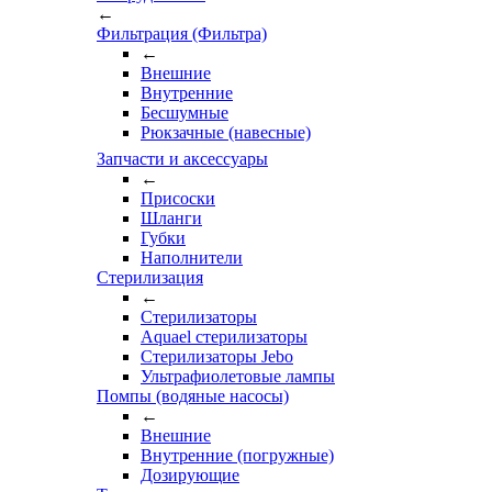
←
Фильтрация (Фильтра)
←
Внешние
Внутренние
Бесшумные
Рюкзачные (навесные)
Запчасти и аксессуары
←
Присоски
Шланги
Губки
Наполнители
Стерилизация
←
Стерилизаторы
Aquael стерилизаторы
Стерилизаторы Jebo
Ультрафиолетовые лампы
Помпы (водяные насосы)
←
Внешние
Внутренние (погружные)
Дозирующие