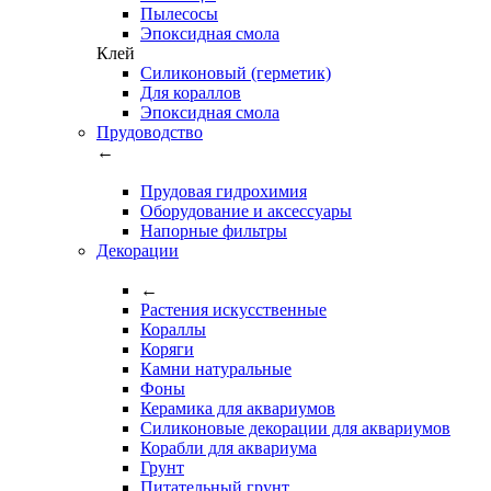
Пылесосы
Эпоксидная смола
Клей
Силиконовый (герметик)
Для кораллов
Эпоксидная смола
Прудоводство
←
Прудовая гидрохимия
Оборудование и аксессуары
Напорные фильтры
Декорации
←
Растения искусственные
Кораллы
Коряги
Камни натуральные
Фоны
Керамика для аквариумов
Силиконовые декорации для аквариумов
Корабли для аквариума
Грунт
Питательный грунт