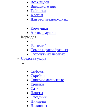
Всех видов
Выходного дня
Таблетки
Хлопья
Для растительноядных
Кормушки
Автокормушки
Корм для
←
Рептилий
Сомов и ракообразных
Сухопутных черепах
Средства ухода
←
Сифоны
Скребки
Скребки магнитные
Ершики
Сачки
Пакеты
Отсадник
Пинцеты
Ножницы