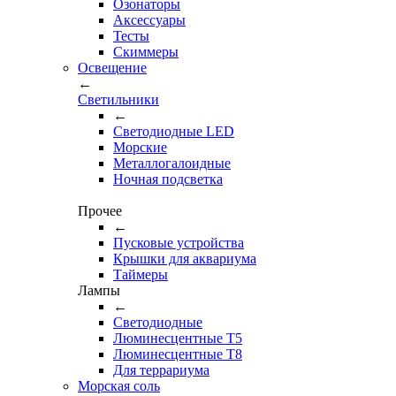
Озонаторы
Аксессуары
Тесты
Cкиммеры
Освещение
←
Светильники
←
Cветодиодные LED
Морские
Металлогалоидные
Ночная подсветка
Прочее
←
Пусковые устройства
Крышки для аквариума
Таймеры
Лампы
←
Светодиодные
Люминесцентные Т5
Люминесцентные Т8
Для террариума
Морская соль