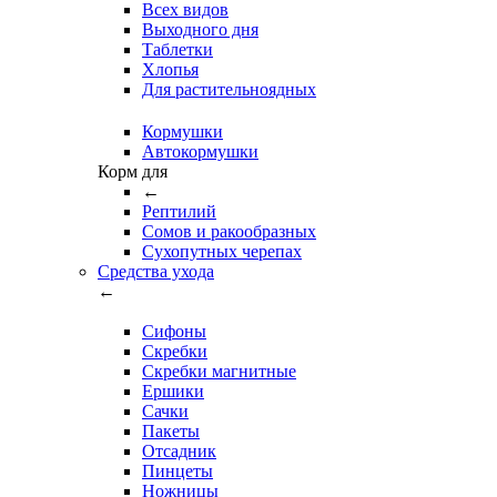
Всех видов
Выходного дня
Таблетки
Хлопья
Для растительноядных
Кормушки
Автокормушки
Корм для
←
Рептилий
Сомов и ракообразных
Сухопутных черепах
Средства ухода
←
Сифоны
Скребки
Скребки магнитные
Ершики
Сачки
Пакеты
Отсадник
Пинцеты
Ножницы