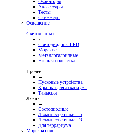
Озонаторы
Аксессуары
Тесты
Cкиммеры
Освещение
←
Светильники
←
Cветодиодные LED
Морские
Металлогалоидные
Ночная подсветка
Прочее
←
Пусковые устройства
Крышки для аквариума
Таймеры
Лампы
←
Светодиодные
Люминесцентные Т5
Люминесцентные Т8
Для террариума
Морская соль