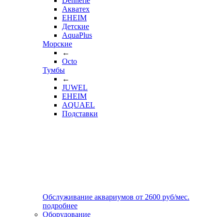
Dennerle
Акватех
EHEIM
Детские
AquaPlus
Морские
←
Octo
Тумбы
←
JUWEL
EHEIM
AQUAEL
Подставки
Обслуживание аквариумов
от
2600
руб/мес.
подробнее
Оборудование