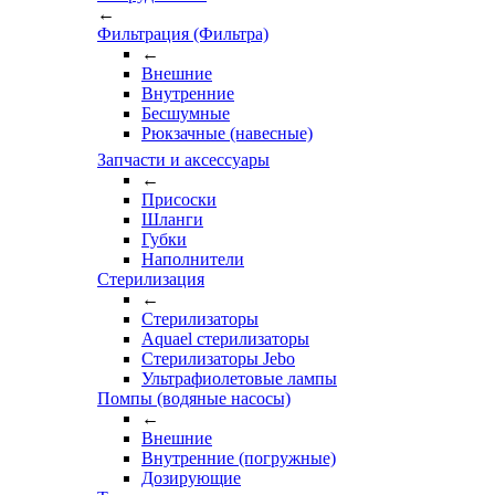
←
Фильтрация (Фильтра)
←
Внешние
Внутренние
Бесшумные
Рюкзачные (навесные)
Запчасти и аксессуары
←
Присоски
Шланги
Губки
Наполнители
Стерилизация
←
Стерилизаторы
Aquael стерилизаторы
Стерилизаторы Jebo
Ультрафиолетовые лампы
Помпы (водяные насосы)
←
Внешние
Внутренние (погружные)
Дозирующие