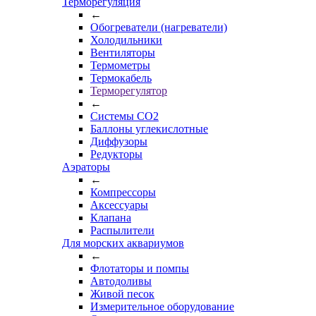
Терморегуляция
←
Обогреватели (нагреватели)
Холодильники
Вентиляторы
Термометры
Термокабель
Терморегулятор
←
Системы CO2
Баллоны углекислотные
Диффузоры
Редукторы
Аэраторы
←
Компрессоры
Аксессуары
Клапана
Распылители
Для морских аквариумов
←
Флотаторы и помпы
Автодоливы
Живой песок
Измерительное оборудование