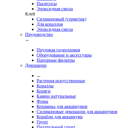
Пылесосы
Эпоксидная смола
Клей
Силиконовый (герметик)
Для кораллов
Эпоксидная смола
Прудоводство
←
Прудовая гидрохимия
Оборудование и аксессуары
Напорные фильтры
Декорации
←
Растения искусственные
Кораллы
Коряги
Камни натуральные
Фоны
Керамика для аквариумов
Силиконовые декорации для аквариумов
Корабли для аквариума
Грунт
Питательный грунт