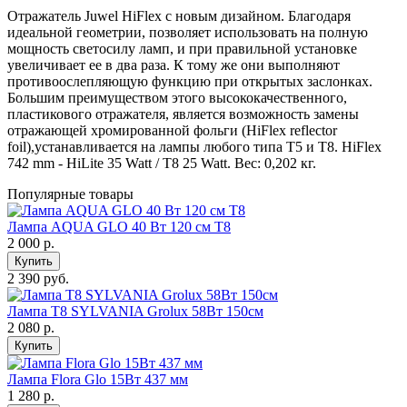
Отражатель Juwel HiFlex с новым дизайном. Благодаря
идеальной геометрии, позволяет использовать на полную
мощность светосилу ламп, и при правильной установке
увеличивает ее в два раза. К тому же они выполняют
противоослепляющую функцию при открытых заслонках.
Большим преимуществом этого высококачественного,
пластикового отражателя, является возможность замены
отражающей хромированной фольги (HiFlex reflector
foil),устанавливается на лампы любого типа Т5 и Т8. HiFlex
742 mm - HiLite 35 Watt / T8 25 Watt. Вес: 0,202 кг.
Популярные товары
Лампа AQUA GLO 40 Bт 120 см Т8
2 000
р.
Купить
2 390 руб.
Лампа Т8 SYLVANIA Grolux 58Вт 150см
2 080
р.
Купить
Лампа Flora Glo 15Вт 437 мм
1 280
р.