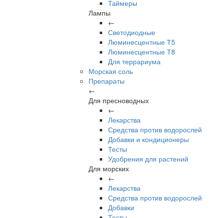
Таймеры
Лампы
←
Светодиодные
Люминесцентные Т5
Люминесцентные Т8
Для террариума
Морская соль
Препараты
←
Для пресноводных
←
Лекарства
Средства против водорослей
Добавки и кондиционеры
Тесты
Удобрения для растений
Для морских
←
Лекарства
Средства против водорослей
Добавки
Тесты