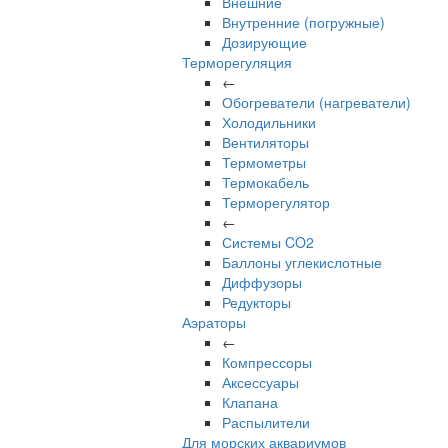
Внешние
Внутренние (погружные)
Дозирующие
Терморегуляция
←
Обогреватели (нагреватели)
Холодильники
Вентиляторы
Термометры
Термокабель
Терморегулятор
←
Системы CO2
Баллоны углекислотные
Диффузоры
Редукторы
Аэраторы
←
Компрессоры
Аксессуары
Клапана
Распылители
Для морских аквариумов