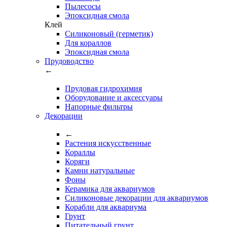
Пылесосы
Эпоксидная смола
Клей
Силиконовый (герметик)
Для кораллов
Эпоксидная смола
Прудоводство
←
Прудовая гидрохимия
Оборудование и аксессуары
Напорные фильтры
Декорации
←
Растения искусственные
Кораллы
Коряги
Камни натуральные
Фоны
Керамика для аквариумов
Силиконовые декорации для аквариумов
Корабли для аквариума
Грунт
Питательный грунт