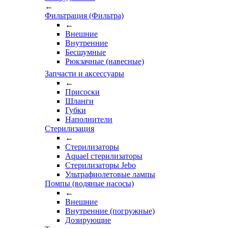
←
Фильтрация (Фильтра)
←
Внешние
Внутренние
Бесшумные
Рюкзачные (навесные)
Запчасти и аксессуары
←
Присоски
Шланги
Губки
Наполнители
Стерилизация
←
Стерилизаторы
Aquael стерилизаторы
Стерилизаторы Jebo
Ультрафиолетовые лампы
Помпы (водяные насосы)
←
Внешние
Внутренние (погружные)
Дозирующие