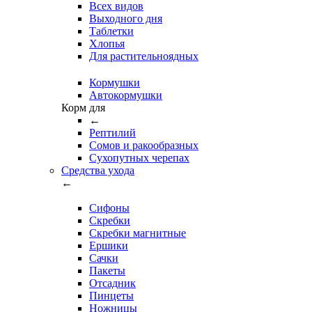
Всех видов
Выходного дня
Таблетки
Хлопья
Для растительноядных
Кормушки
Автокормушки
Корм для
←
Рептилий
Сомов и ракообразных
Сухопутных черепах
Средства ухода
←
Сифоны
Скребки
Скребки магнитные
Ершики
Сачки
Пакеты
Отсадник
Пинцеты
Ножницы