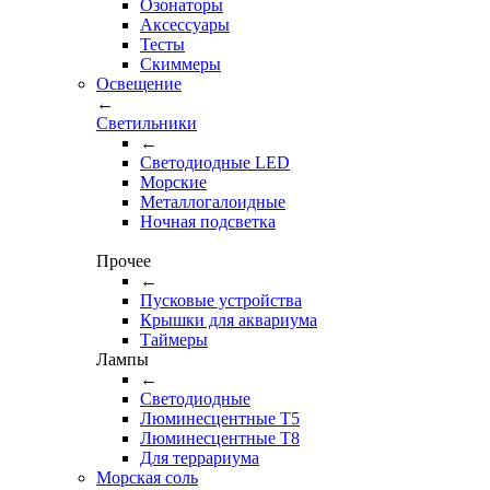
Озонаторы
Аксессуары
Тесты
Cкиммеры
Освещение
←
Светильники
←
Cветодиодные LED
Морские
Металлогалоидные
Ночная подсветка
Прочее
←
Пусковые устройства
Крышки для аквариума
Таймеры
Лампы
←
Светодиодные
Люминесцентные Т5
Люминесцентные Т8
Для террариума
Морская соль