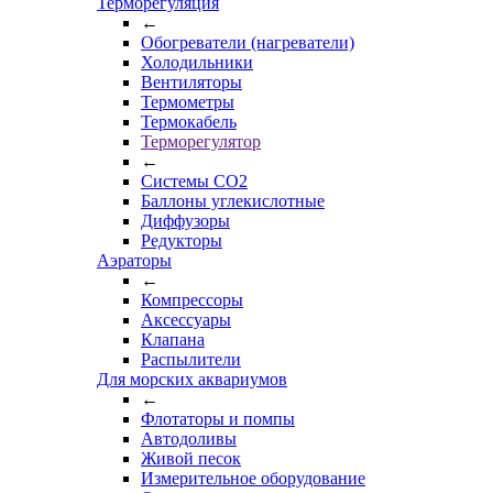
Терморегуляция
←
Обогреватели (нагреватели)
Холодильники
Вентиляторы
Термометры
Термокабель
Терморегулятор
←
Системы CO2
Баллоны углекислотные
Диффузоры
Редукторы
Аэраторы
←
Компрессоры
Аксессуары
Клапана
Распылители
Для морских аквариумов
←
Флотаторы и помпы
Автодоливы
Живой песок
Измерительное оборудование