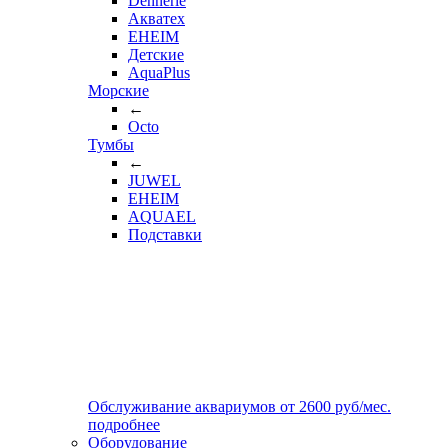
Dennerle
Акватех
EHEIM
Детские
AquaPlus
Морские
←
Octo
Тумбы
←
JUWEL
EHEIM
AQUAEL
Подставки
Обслуживание аквариумов
от
2600
руб/мес.
подробнее
Оборудование