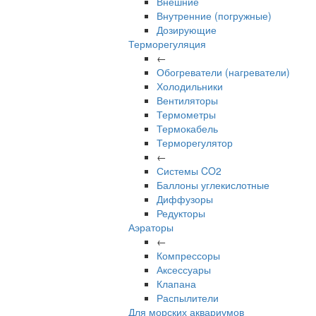
Внешние
Внутренние (погружные)
Дозирующие
Терморегуляция
←
Обогреватели (нагреватели)
Холодильники
Вентиляторы
Термометры
Термокабель
Терморегулятор
←
Системы CO2
Баллоны углекислотные
Диффузоры
Редукторы
Аэраторы
←
Компрессоры
Аксессуары
Клапана
Распылители
Для морских аквариумов