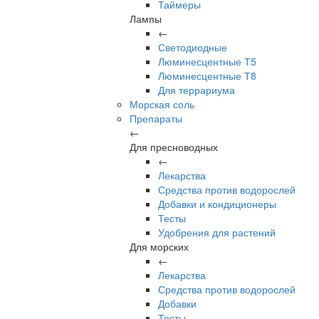
Таймеры
Лампы
←
Светодиодные
Люминесцентные Т5
Люминесцентные Т8
Для террариума
Морская соль
Препараты
←
Для пресноводных
←
Лекарства
Средства против водорослей
Добавки и кондиционеры
Тесты
Удобрения для растений
Для морских
←
Лекарства
Средства против водорослей
Добавки
Тесты