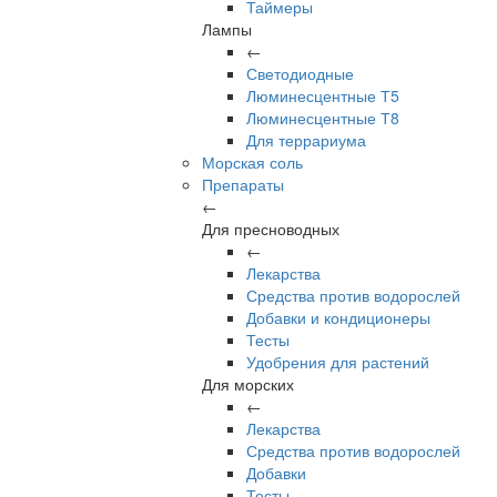
Таймеры
Лампы
←
Светодиодные
Люминесцентные Т5
Люминесцентные Т8
Для террариума
Морская соль
Препараты
←
Для пресноводных
←
Лекарства
Средства против водорослей
Добавки и кондиционеры
Тесты
Удобрения для растений
Для морских
←
Лекарства
Средства против водорослей
Добавки
Тесты