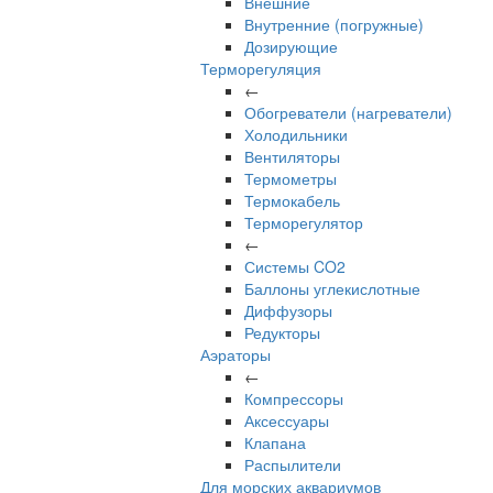
Внешние
Внутренние (погружные)
Дозирующие
Терморегуляция
←
Обогреватели (нагреватели)
Холодильники
Вентиляторы
Термометры
Термокабель
Терморегулятор
←
Системы CO2
Баллоны углекислотные
Диффузоры
Редукторы
Аэраторы
←
Компрессоры
Аксессуары
Клапана
Распылители
Для морских аквариумов