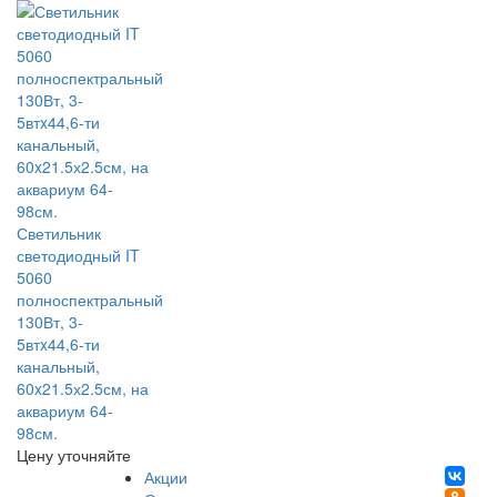
Светильник
светодиодный IT
5060
полноспектральный
130Вт, 3-
5втx44,6-ти
канальный,
60x21.5х2.5см, на
аквариум 64-
98см.
Цену уточняйте
Акции