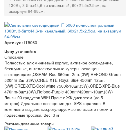
130Вт, 3-5втx44,6-ти канальный, 60x21.5х2.5см, на
аквариум 64-98см.
Артикул:
IT5060
Цену уточняйте
Описание
Полностью алюминиевый корпус, активное охлаждение,
бесшумные, интеллектуальные кулеры ,оснащен
светодиодами;OSRAM-Red 660nm-2шт.(3W),REFOND-Green
520nm-2шт.(3W),CREE-XTE-Royal Blue 450nm-12шт.
(5W),CREE-XTE-Cool white 7500k-10шт.(5W),CREE-XPE-Blue
470nm-8шт.(3W),Refond-Purple 400nm/420nm-10шт.(3W)
Линзы 90 градусов.WIFI Пульт с ЖК дисплеем (до 5
метров).Идеальное освещение для SPS кораллов. В
комплекте выдвижные,регулируемые по высоте ножки и
подвесные тросики. Вес: 3 кг.
Рекомендованные товары