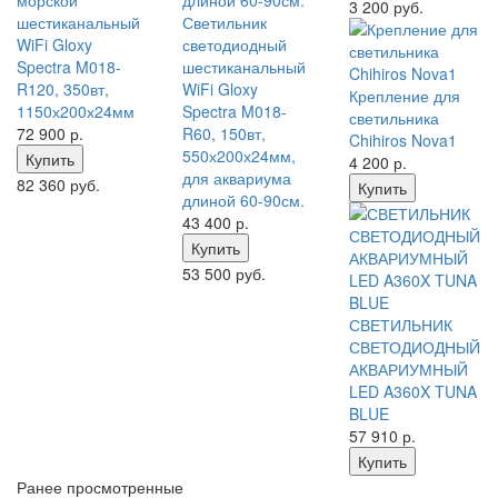
морской
3 200 руб.
шестиканальный
Светильник
WiFi Gloxy
светодиодный
Spectra M018-
шестиканальный
R120, 350вт,
WiFi Gloxy
Крепление для
1150х200х24мм
Spectra M018-
светильника
72 900
р.
R60, 150вт,
Chihiros Nova1
550х200х24мм,
Купить
4 200
р.
для аквариума
82 360 руб.
Купить
длиной 60-90см.
43 400
р.
Купить
53 500 руб.
СВЕТИЛЬНИК
СВЕТОДИОДНЫЙ
АКВАРИУМНЫЙ
LED A360X TUNA
BLUE
57 910
р.
Купить
Ранее просмотренные