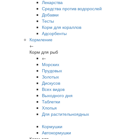
Лекарства
Средства против водорослей
Добавки
Тесты
Корм для кораллов
Адсорбенты
Кормление
←
Корм для рыб
←
Морских
Прудовых
Золотых
Дискусов
Всех видов
Выходного дня
Таблетки
Хлопья
Для растительноядных
Кормушки
Автокормушки
Корм для