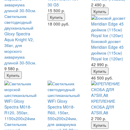
30 G5
2 490
р.
15 500
р.
Купить
Светильник
Купить
светодиодный
18 000 руб.
двухканальный
Gloxy Spectra
Aqua Knight V2,
Боковой досвет
36вт, для
Meridian Edge 45
морского
дюймов (115см)
аквариума
Royal Ice (120вт)
длиной 30-50см.
42 990
р.
9 580
р.
Купить
Купить
46 500 руб.
КРЕПЛЕНИЕ
СКОБА ДЛЯ
A7SIII,A8
2 700
р.
Светильник
Купить