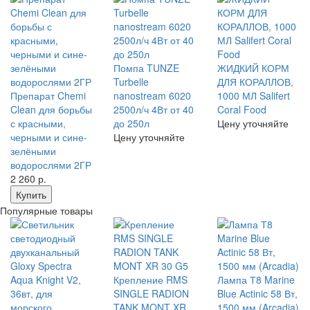
Помпа TUNZE
ЖИДКИЙ КОРМ
Turbelle
ДЛЯ КОРАЛЛОВ,
Препарат Chemi
nanostream 6020
1000 МЛ Salifert
Clean для борьбы
2500л/ч 4Вт от 40
Coral Food
с красными,
до 250л
Цену уточняйте
черными и сине-
Цену уточняйте
зелёными
водорослями 2ГР
2 260
р.
Купить
Популярные товары
Крепление RMS
Лампа Т8 Marine
SINGLE RADION
Blue Actinic 58 Вт,
TANK MONT XR
1500 мм (Arcadia)