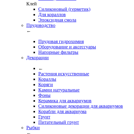
Клей
Силиконовый (герметик)
Для кораллов
Эпоксидная смола
Прудоводство
←
Прудовая гидрохимия
Оборудование и аксессуары
Напорные фильтры
Декорации
←
Растения искусственные
Кораллы
Коряги
Камни натуральные
Фоны
Керамика для аквариумов
Силиконовые декорации для аквариумов
Корабли для аквариума
Грунт
Питательный грунт
Рыбки
←