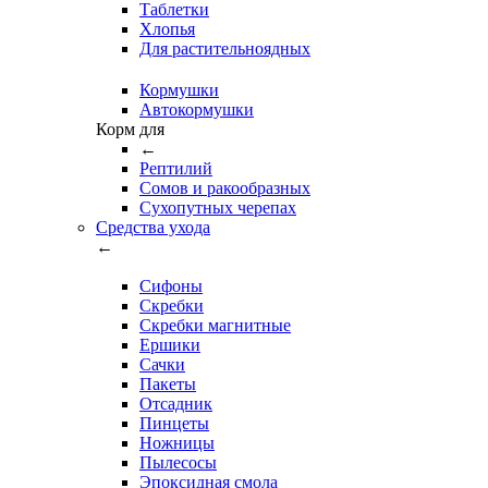
Таблетки
Хлопья
Для растительноядных
Кормушки
Автокормушки
Корм для
←
Рептилий
Сомов и ракообразных
Сухопутных черепах
Средства ухода
←
Сифоны
Скребки
Скребки магнитные
Ершики
Сачки
Пакеты
Отсадник
Пинцеты
Ножницы
Пылесосы
Эпоксидная смола