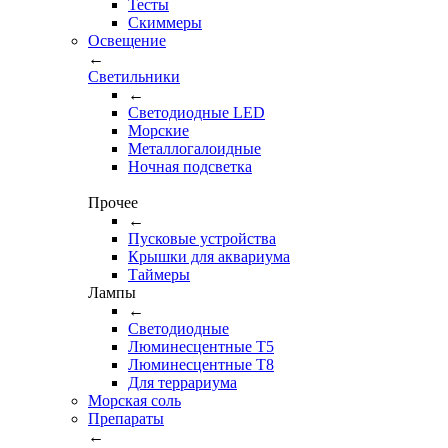
Тесты
Cкиммеры
Освещение
←
Светильники
←
Cветодиодные LED
Морские
Металлогалоидные
Ночная подсветка
Прочее
←
Пусковые устройства
Крышки для аквариума
Таймеры
Лампы
←
Светодиодные
Люминесцентные Т5
Люминесцентные Т8
Для террариума
Морская соль
Препараты
←