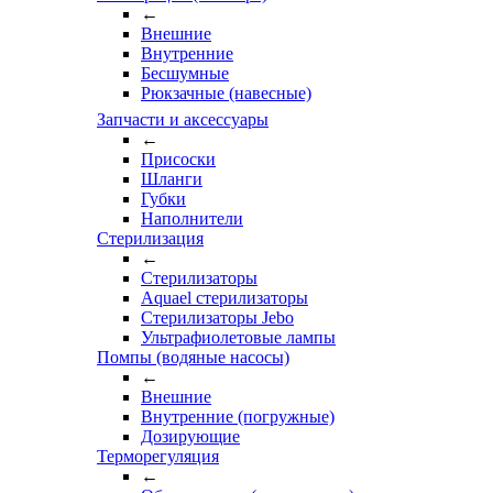
←
Внешние
Внутренние
Бесшумные
Рюкзачные (навесные)
Запчасти и аксессуары
←
Присоски
Шланги
Губки
Наполнители
Стерилизация
←
Стерилизаторы
Aquael стерилизаторы
Стерилизаторы Jebo
Ультрафиолетовые лампы
Помпы (водяные насосы)
←
Внешние
Внутренние (погружные)
Дозирующие
Терморегуляция
←