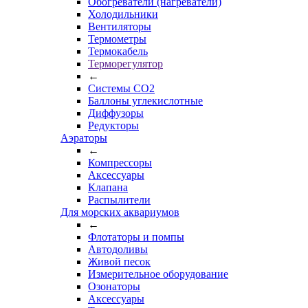
Обогреватели (нагреватели)
Холодильники
Вентиляторы
Термометры
Термокабель
Терморегулятор
←
Системы CO2
Баллоны углекислотные
Диффузоры
Редукторы
Аэраторы
←
Компрессоры
Аксессуары
Клапана
Распылители
Для морских аквариумов
←
Флотаторы и помпы
Автодоливы
Живой песок
Измерительное оборудование
Озонаторы
Аксессуары