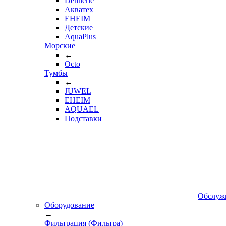
Dennerle
Акватех
EHEIM
Детские
AquaPlus
Морские
←
Octo
Тумбы
←
JUWEL
EHEIM
AQUAEL
Подставки
Обслуж
Оборудование
←
Фильтрация (Фильтра)