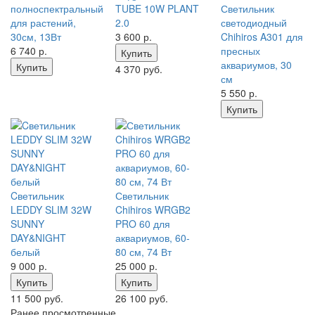
полноспектральный
TUBE 10W PLANT
Светильник
для растений,
2.0
светодиодный
30см, 13Вт
3 600
р.
Chihiros A301 для
6 740
р.
пресных
Купить
аквариумов, 30
Купить
4 370 руб.
см
5 550
р.
Купить
Cветильник
Светильник
LEDDY SLIM 32W
Chihiros WRGB2
SUNNY
PRO 60 для
DAY&NIGHT
аквариумов, 60-
белый
80 см, 74 Вт
9 000
р.
25 000
р.
Купить
Купить
11 500 руб.
26 100 руб.
Ранее просмотренные