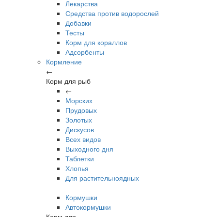
Лекарства
Средства против водорослей
Добавки
Тесты
Корм для кораллов
Адсорбенты
Кормление
←
Корм для рыб
←
Морских
Прудовых
Золотых
Дискусов
Всех видов
Выходного дня
Таблетки
Хлопья
Для растительноядных
Кормушки
Автокормушки
Корм для