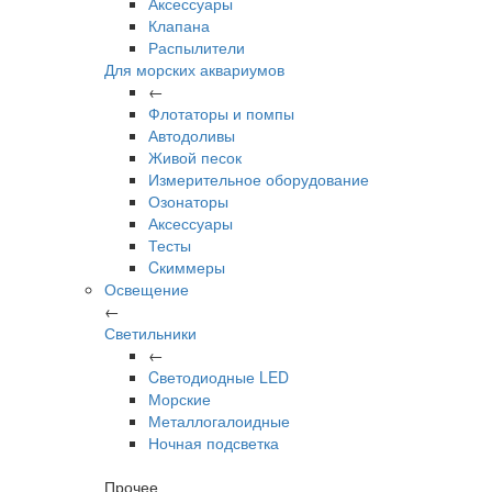
Аксессуары
Клапана
Распылители
Для морских аквариумов
←
Флотаторы и помпы
Автодоливы
Живой песок
Измерительное оборудование
Озонаторы
Аксессуары
Тесты
Cкиммеры
Освещение
←
Светильники
←
Cветодиодные LED
Морские
Металлогалоидные
Ночная подсветка
Прочее