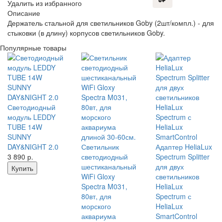
Удалить из избранного
Описание
Держатель стальной для светильников Goby (2шт/компл.) - для
стыковки (в длину) корпусов светильников Goby.
Популярные товары
Светодиодный
модуль LEDDY
TUBE 14W
SUNNY
DAY&NIGHT 2.0
Светильник
Адаптер HeliaLux
3 890
р.
светодиодный
Spectrum Splitter
шестиканальный
для двух
Купить
WiFi Gloxy
светильников
Spectra M031,
HeliaLux
80вт, для
Spectrum с
морского
HeliaLux
аквариума
SmartControl