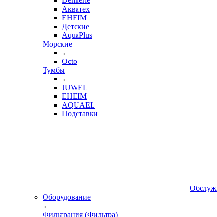
Dennerle
Акватех
EHEIM
Детские
AquaPlus
Морские
←
Octo
Тумбы
←
JUWEL
EHEIM
AQUAEL
Подставки
Обслуж
Оборудование
←
Фильтрация (Фильтра)