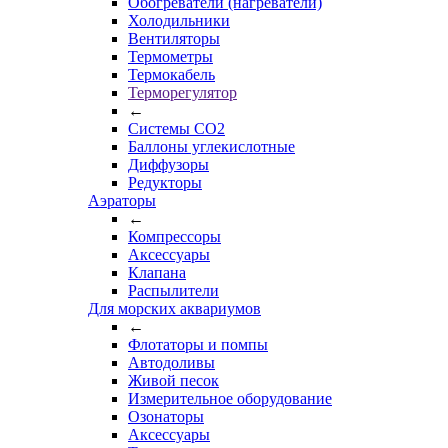
Обогреватели (нагреватели)
Холодильники
Вентиляторы
Термометры
Термокабель
Терморегулятор
←
Системы CO2
Баллоны углекислотные
Диффузоры
Редукторы
Аэраторы
←
Компрессоры
Аксессуары
Клапана
Распылители
Для морских аквариумов
←
Флотаторы и помпы
Автодоливы
Живой песок
Измерительное оборудование
Озонаторы
Аксессуары