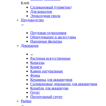
Клей
Силиконовый (герметик)
Для кораллов
Эпоксидная смола
Прудоводство
←
Прудовая гидрохимия
Оборудование и аксессуары
Напорные фильтры
Декорации
←
Растения искусственные
Кораллы
Коряги
Камни натуральные
Фоны
Керамика для аквариумов
Силиконовые декорации для аквариумов
Корабли для аквариума
Грунт
Питательный грунт
Рыбки
←