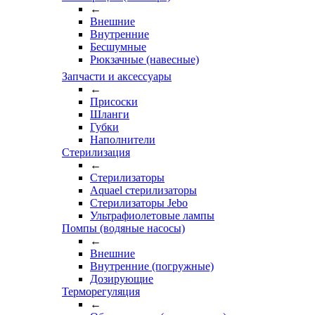
←
Внешние
Внутренние
Бесшумные
Рюкзачные (навесные)
Запчасти и аксессуары
←
Присоски
Шланги
Губки
Наполнители
Стерилизация
←
Стерилизаторы
Aquael стерилизаторы
Стерилизаторы Jebo
Ультрафиолетовые лампы
Помпы (водяные насосы)
←
Внешние
Внутренние (погружные)
Дозирующие
Терморегуляция
←