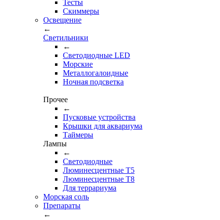
Тесты
Cкиммеры
Освещение
←
Светильники
←
Cветодиодные LED
Морские
Металлогалоидные
Ночная подсветка
Прочее
←
Пусковые устройства
Крышки для аквариума
Таймеры
Лампы
←
Светодиодные
Люминесцентные Т5
Люминесцентные Т8
Для террариума
Морская соль
Препараты
←