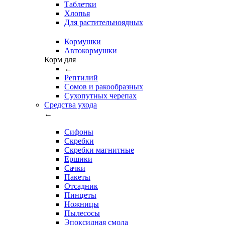
Таблетки
Хлопья
Для растительноядных
Кормушки
Автокормушки
Корм для
←
Рептилий
Сомов и ракообразных
Сухопутных черепах
Средства ухода
←
Сифоны
Скребки
Скребки магнитные
Ершики
Сачки
Пакеты
Отсадник
Пинцеты
Ножницы
Пылесосы
Эпоксидная смола