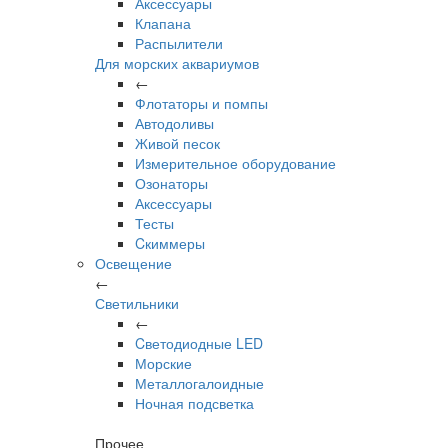
Аксессуары
Клапана
Распылители
Для морских аквариумов
←
Флотаторы и помпы
Автодоливы
Живой песок
Измерительное оборудование
Озонаторы
Аксессуары
Тесты
Cкиммеры
Освещение
←
Светильники
←
Cветодиодные LED
Морские
Металлогалоидные
Ночная подсветка
Прочее