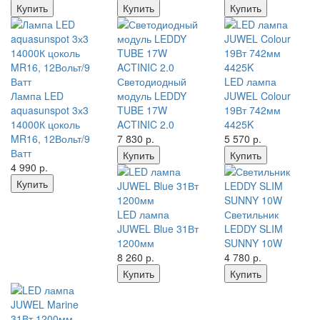
Купить
Купить
Купить
Светодиодный
LED лампа
Лампа LED
модуль LEDDY
JUWEL Colour
aquasunspot 3х3
TUBE 17W
19Вт 742мм
14000К цоколь
ACTINIC 2.0
4425K
MR16, 12Вольт/9
7 830
р.
5 570
р.
Ватт
Купить
Купить
4 990
р.
Купить
LED лампа
Светильник
JUWEL Blue 31Вт
LEDDY SLIM
1200мм
SUNNY 10W
8 260
р.
4 780
р.
Купить
Купить