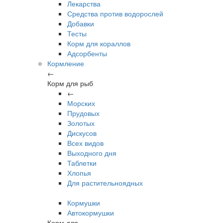
Лекарства
Средства против водорослей
Добавки
Тесты
Корм для кораллов
Адсорбенты
Кормление
←
Корм для рыб
←
Морских
Прудовых
Золотых
Дискусов
Всех видов
Выходного дня
Таблетки
Хлопья
Для растительноядных
Кормушки
Автокормушки
Корм для