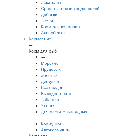
Лекарства
Средства против водорослей
Добавки
Тесты
Корм для кораллов
Адсорбенты
Кормление
←
Корм для рыб
←
Морских
Прудовых
Золотых
Дискусов
Всех видов
Выходного дня
Таблетки
Хлопья
Для растительноядных
Кормушки
Автокормушки
Корм для