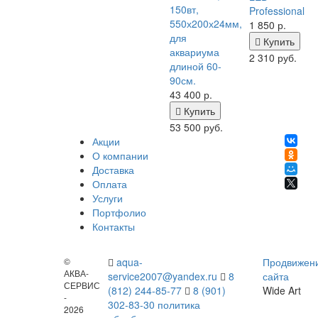
150вт,
Professional
550х200х24мм,
1 850
р.
для
Купить
аквариума
2 310 руб.
длиной 60-
90см.
43 400
р.
Купить
53 500 руб.
Акции
О компании
Доставка
Оплата
Услуги
Портфолио
Контакты
©
aqua-
Продвижен
АКВА-
service2007@yandex.ru
8
сайта
СЕРВИС
(812) 244-85-77
8 (901)
Wide Art
-
302-83-30
политика
2026