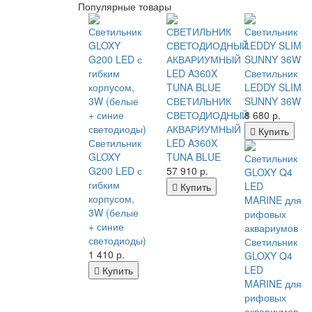
Популярные товары
Светильник
LEDDY SLIM
СВЕТИЛЬНИК
SUNNY 36W
СВЕТОДИОДНЫЙ
8 680
р.
АКВАРИУМНЫЙ
Купить
Светильник
LED A360X
GLOXY
TUNA BLUE
G200 LED с
57 910
р.
гибким
Купить
корпусом,
3W (белые
+ синие
светодиоды)
Светильник
1 410
р.
GLOXY Q4
LED
Купить
MARINE для
рифовых
аквариумов