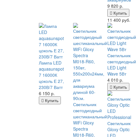
9 820
р.
Купить
11 400 руб.
Светильник
светодиодный
Лампа LED
LED Light
aquasunspot
Wave 5Вт
7 16000К
4 010
р.
цоколь Е 27,
Купить
230В/7 Ватт
6 150
р.
Купить
Светильник
светодиодный
шестиканальный
WiFi Gloxy
Светильник
Spectra
Gloxy Optic
M018-R60,
LED