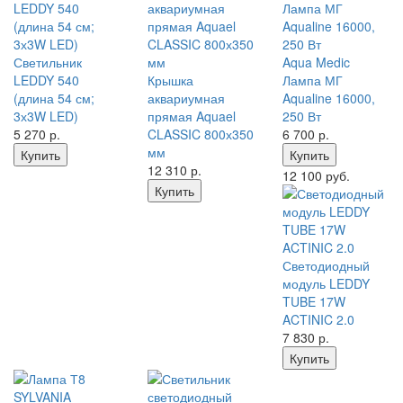
Светильник
Aqua Medic
LEDDY 540
Крышка
Лампа МГ
(длина 54 см;
аквариумная
Aqualine 16000,
3х3W LED)
прямая Aquael
250 Вт
5 270
р.
CLASSIC 800х350
6 700
р.
мм
Купить
Купить
12 310
р.
12 100 руб.
Купить
Светодиодный
модуль LEDDY
TUBE 17W
ACTINIC 2.0
7 830
р.
Купить