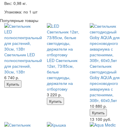
Вес: 0,98 кг.
Упаковка: по 1 шт
Популярные товары
Светильник LED
полноспектральный
LED Светильник
для растений,
12вт, 73/85см,
Светильник
30см, 13Вт
белые
светодиодный
6 740
р.
светодиоды,
Goby AQUA для
держатели на
пресноводного
Купить
отбортовку
аквариума с
3 220
р.
растениями,
30Вт, 60x0,5вт
Купить
10 880
р.
Купить
13 100 руб.