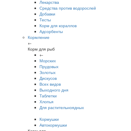
Лекарства
Средства против водорослей
Добавки
Тесты
Корм для кораллов
Адсорбенты
Кормление
←
Корм для рыб
←
Морских
Прудовых
Золотых
Дискусов
Всех видов
Выходного дня
Таблетки
Хлопья
Для растительноядных
Кормушки
Автокормушки
Корм для