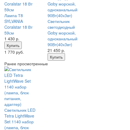
Лампа Т8
SYLVANIA
Светильник
Coralstar 18 Вт
светодиодный
59см
Goby морской,
1 430
р.
одноканальный
90Вт(40х3вт)
Купить
21 450
р.
1 770 руб.
Купить
Ранее просмотренные
Светильник LED
Tetra LightWave
Set 1140 набор
(лампа, блок