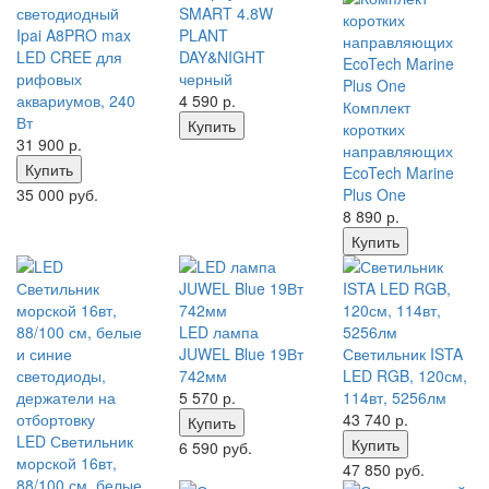
светодиодный
SMART 4.8W
Ipai A8PRO max
PLANT
LED CREE для
DAY&NIGHT
рифовых
черный
аквариумов, 240
4 590
р.
Комплект
Вт
Купить
коротких
31 900
р.
направляющих
Купить
EcoTech Marine
35 000 руб.
Plus One
8 890
р.
Купить
LED лампа
JUWEL Blue 19Вт
Светильник ISTA
742мм
LED RGB, 120см,
5 570
р.
114вт, 5256лм
43 740
р.
Купить
LED Светильник
Купить
6 590 руб.
морской 16вт,
47 850 руб.
88/100 см, белые