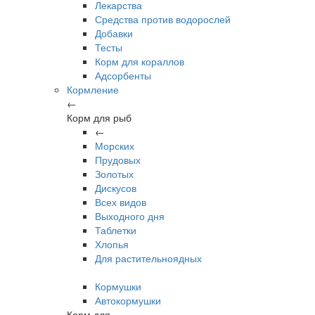
Лекарства
Средства против водорослей
Добавки
Тесты
Корм для кораллов
Адсорбенты
Кормление
←
Корм для рыб
←
Морских
Прудовых
Золотых
Дискусов
Всех видов
Выходного дня
Таблетки
Хлопья
Для растительноядных
Кормушки
Автокормушки
Корм для