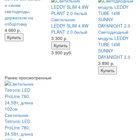
и синие
светодиоды,
держатели на
Светильник
отбортовку
LEDDY SLIM 4.8W
4 660
р.
PLANT 2.0 белый
Светодиодный
Купить
3 300
р.
модуль LEDDY
TUBE 14W
Купить
SUNNY
3 900 руб.
DAY&NIGHT 2.0
3 890
р.
Купить
Ранее просмотренные
Светильник
Tetronic LED
ProLine 780,
24,5Вт, длина