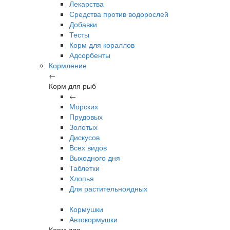
Лекарства
Средства против водорослей
Добавки
Тесты
Корм для кораллов
Адсорбенты
Кормление
←
Корм для рыб
←
Морских
Прудовых
Золотых
Дискусов
Всех видов
Выходного дня
Таблетки
Хлопья
Для растительноядных
Кормушки
Автокормушки
Корм для