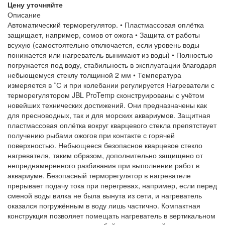
Цену уточняйте
Описание
Автоматический терморегулятор. • Пластмассовая оплётка
защищает, например, сомов от ожога • Защита от работы
всухую (самостоятельно отключается, если уровень воды
понижается или нагреватель вынимают из воды) • Полностью
погружается под воду, стабильность в эксплуатации благодаря
небьющемуся стеклу толщиной 2 мм • Температура
измеряется в ˚С и при колебании регулируется Нагреватели с
терморегулятором JBL ProTemp сконструированы с учётом
новейших технических достижений. Они предназначены как
для пресноводных, так и для морских аквариумов. Защитная
пластмассовая оплётка вокруг кварцевого стекла препятствует
получению рыбами ожогов при контакте с горячей
поверхностью. Небьющееся безопасное кварцевое стекло
нагревателя, таким образом, дополнительно защищено от
непреднамеренного разбивания при выполнении работ в
аквариуме. Безопасный терморегулятор в нагревателе
прерывает подачу тока при перегревах, например, если перед
сменой воды вилка не была вынута из сети, и нагреватель
оказался погружённым в воду лишь частично. Компактная
конструкция позволяет помещать нагреватель в вертикальном