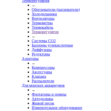
Терморегуляция
←
Обогреватели (нагреватели)
Холодильники
Вентиляторы
Термометры
Термокабель
Терморегулятор
←
Системы CO2
Баллоны углекислотные
Диффузоры
Редукторы
Аэраторы
←
Компрессоры
Аксессуары
Клапана
Распылители
Для морских аквариумов
←
Флотаторы и помпы
Автодоливы
Живой песок
Измерительное оборудование