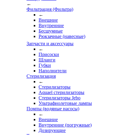
←
Фильтрация (Фильтра)
←
Внешние
Внутренние
Бесшумные
Рюкзачные (навесные)
Запчасти и аксессуары
←
Присоски
Шланги
Губки
Наполнители
Стерилизация
←
Стерилизаторы
Aquael стерилизаторы
Стерилизаторы Jebo
Ультрафиолетовые лампы
Помпы (водяные насосы)
←
Внешние
Внутренние (погружные)
Дозирующие