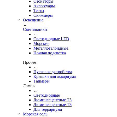
Озонаторы
Аксессуары
Тесты
Cкиммеры
Освещение
←
Светильники
←
Cветодиодные LED
Морские
Металлогалоидные
Ночная подсветка
Прочее
←
Пусковые устройства
Крышки для аквариума
Таймеры
Лампы
←
Светодиодные
Люминесцентные Т5
Люминесцентные Т8
Для террариума
Морская соль