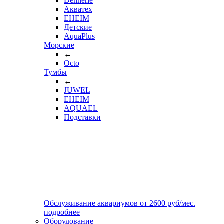
Dennerle
Акватех
EHEIM
Детские
AquaPlus
Морские
←
Octo
Тумбы
←
JUWEL
EHEIM
AQUAEL
Подставки
Обслуживание аквариумов
от
2600
руб/мес.
подробнее
Оборудование