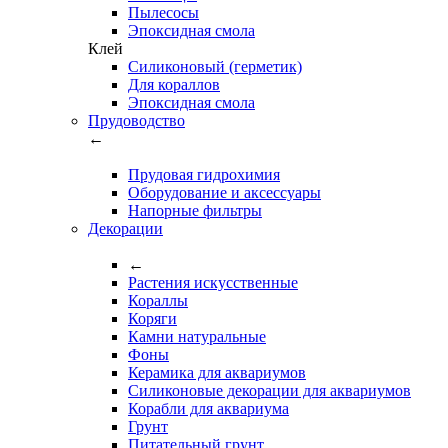
Пылесосы
Эпоксидная смола
Клей
Силиконовый (герметик)
Для кораллов
Эпоксидная смола
Прудоводство
←
Прудовая гидрохимия
Оборудование и аксессуары
Напорные фильтры
Декорации
←
Растения искусственные
Кораллы
Коряги
Камни натуральные
Фоны
Керамика для аквариумов
Силиконовые декорации для аквариумов
Корабли для аквариума
Грунт
Питательный грунт