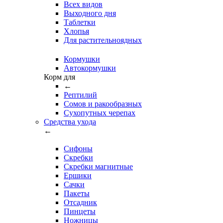
Всех видов
Выходного дня
Таблетки
Хлопья
Для растительноядных
Кормушки
Автокормушки
Корм для
←
Рептилий
Сомов и ракообразных
Сухопутных черепах
Средства ухода
←
Сифоны
Скребки
Скребки магнитные
Ершики
Сачки
Пакеты
Отсадник
Пинцеты
Ножницы