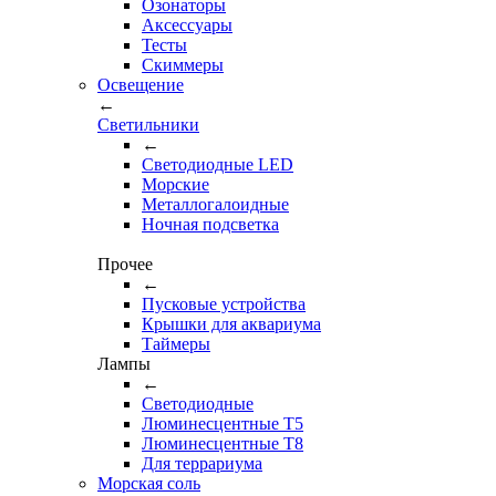
Озонаторы
Аксессуары
Тесты
Cкиммеры
Освещение
←
Светильники
←
Cветодиодные LED
Морские
Металлогалоидные
Ночная подсветка
Прочее
←
Пусковые устройства
Крышки для аквариума
Таймеры
Лампы
←
Светодиодные
Люминесцентные Т5
Люминесцентные Т8
Для террариума
Морская соль