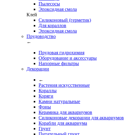
Пылесосы
Эпоксидная смола
Клей
Силиконовый (герметик)
Для кораллов
Эпоксидная смола
Прудоводство
←
Прудовая гидрохимия
Оборудование и аксессуары
Напорные фильтры
Декорации
←
Растения искусственные
Кораллы
Коряги
Камни натуральные
Фоны
Керамика для аквариумов
Силиконовые декорации для аквариумов
Корабли для аквариума
Грунт
Питательный грунт