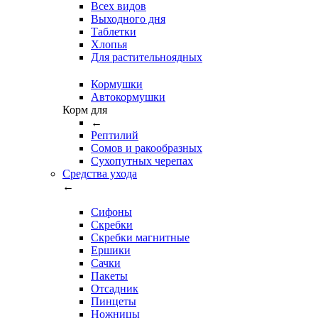
Всех видов
Выходного дня
Таблетки
Хлопья
Для растительноядных
Кормушки
Автокормушки
Корм для
←
Рептилий
Сомов и ракообразных
Сухопутных черепах
Средства ухода
←
Сифоны
Скребки
Скребки магнитные
Ершики
Сачки
Пакеты
Отсадник
Пинцеты
Ножницы