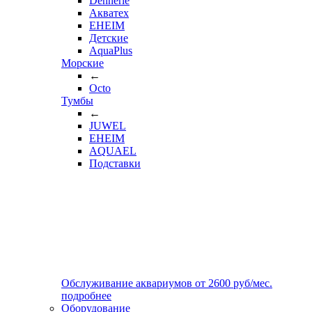
Dennerle
Акватех
EHEIM
Детские
AquaPlus
Морские
←
Octo
Тумбы
←
JUWEL
EHEIM
AQUAEL
Подставки
Обслуживание аквариумов
от
2600
руб/мес.
подробнее
Оборудование