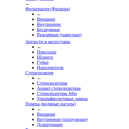
←
Фильтрация (Фильтра)
←
Внешние
Внутренние
Бесшумные
Рюкзачные (навесные)
Запчасти и аксессуары
←
Присоски
Шланги
Губки
Наполнители
Стерилизация
←
Стерилизаторы
Aquael стерилизаторы
Стерилизаторы Jebo
Ультрафиолетовые лампы
Помпы (водяные насосы)
←
Внешние
Внутренние (погружные)
Дозирующие