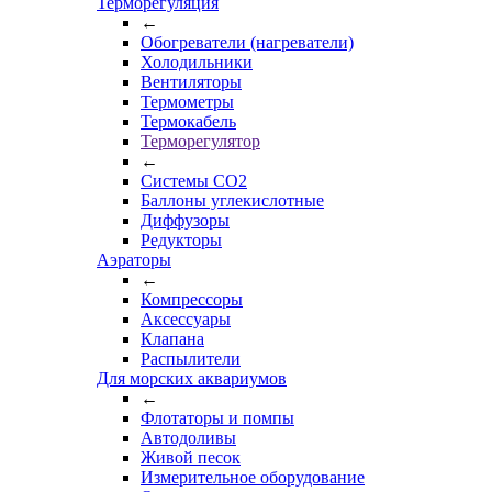
Терморегуляция
←
Обогреватели (нагреватели)
Холодильники
Вентиляторы
Термометры
Термокабель
Терморегулятор
←
Системы CO2
Баллоны углекислотные
Диффузоры
Редукторы
Аэраторы
←
Компрессоры
Аксессуары
Клапана
Распылители
Для морских аквариумов
←
Флотаторы и помпы
Автодоливы
Живой песок
Измерительное оборудование