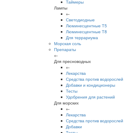
Таймеры
Лампы
←
Светодиодные
Люминесцентные Т5
Люминесцентные Т8
Для террариума
Морская соль
Препараты
←
Для пресноводных
←
Лекарства
Средства против водорослей
Добавки и кондиционеры
Тесты
Удобрения для растений
Для морских
←
Лекарства
Средства против водорослей
Добавки
Тесты