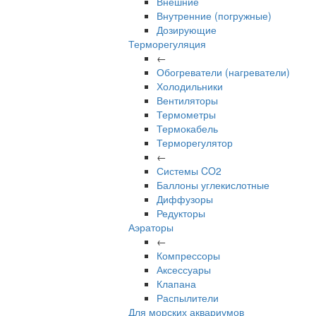
Внешние
Внутренние (погружные)
Дозирующие
Терморегуляция
←
Обогреватели (нагреватели)
Холодильники
Вентиляторы
Термометры
Термокабель
Терморегулятор
←
Системы CO2
Баллоны углекислотные
Диффузоры
Редукторы
Аэраторы
←
Компрессоры
Аксессуары
Клапана
Распылители
Для морских аквариумов