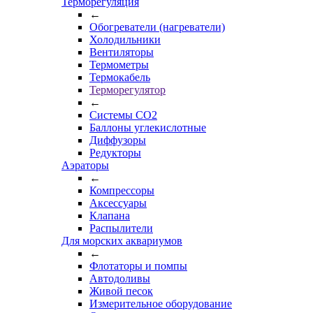
Терморегуляция
←
Обогреватели (нагреватели)
Холодильники
Вентиляторы
Термометры
Термокабель
Терморегулятор
←
Системы CO2
Баллоны углекислотные
Диффузоры
Редукторы
Аэраторы
←
Компрессоры
Аксессуары
Клапана
Распылители
Для морских аквариумов
←
Флотаторы и помпы
Автодоливы
Живой песок
Измерительное оборудование