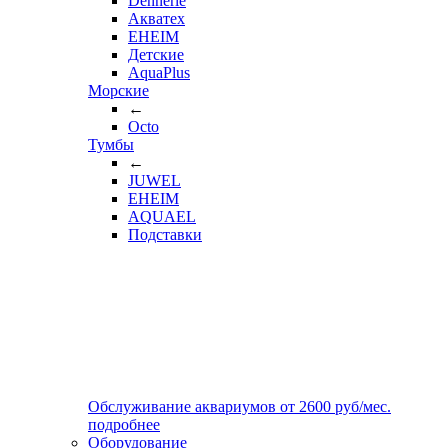
Dennerle
Акватех
EHEIM
Детские
AquaPlus
Морские
←
Octo
Тумбы
←
JUWEL
EHEIM
AQUAEL
Подставки
Обслуживание аквариумов
от
2600
руб/мес.
подробнее
Оборудование