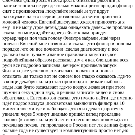
Сломался фильтр JBL e1501,просто отказался работать ,в
панике звонила везде где только можно-приговор один,фильтр
снят с производства ,покупайте новый ,и тут вдруг
наткнулась на этот сервис ,позвонила ,ответил приятный
молодой человек Евгений,выслушал ,сказал привозить ,а я
ему -я не могу ,трое детей,дома одна,ехать далёк...не проблема
,сказал он мне,кидайте адрес,сейчас к вам приедет
курьер,через пол часа голову Фильтра забрали ,ещё через
полчаса Евгений мне позвонил и сказал ,что фильтр в полном
порядке ,что он все почистил ,сделал диагностику и все
должно быть пучком ,главное правильно запустить,все
подробнейшим образом рассказал ,ну а я как блондинка всея
руси все подробно записала ,вечером произвела запуск
Фильтра ,все успешно ,отчиталась по ватсап и пошла
отдыхать ,да только вот не совсем все гладко оказалось ,где-то
в конце декабря фильтр стал производить резкие выбросы
воды ,как будто засасывает где-то воздух ,издавая при этом
шумный секундный звук, я решила записать видео и снова
обратилась к Евгению ,он сказал ,что нужно найти где именно
идёт подсос воздуха ,посоветовал выключить фильтр на 10
минут плюс минус и наблюдать ,что я и сделала ,протечку
увидели через 5 минут ,видимо пришёл капец прокладке
головы (к слову фильтру 6 лет и это его первая поломка)-это
печальная печаль ,тк прокладок в России нет ,тк данная фирма
больше года не существует и комплектующих просто нет ,но