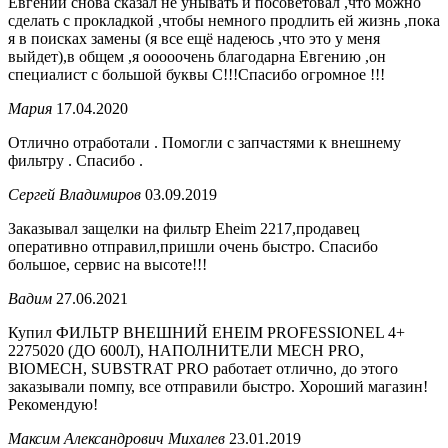
Евгений снова сказал не унывать и посоветовал ,что можно
сделать с прокладкой ,чтобы немного продлить ей жизнь ,пока
я в поисках замены (я все ещё надеюсь ,что это у меня
выйдет),в общем ,я ооооочень благодарна Евгению ,он
специалист с большой буквы С!!!Спасибо огромное !!!
Мария
17.04.2020
Отлично отработали . Помогли с запчастями к внешнему
фильтру . Спасибо .
Сергей Владимиров
03.09.2019
Заказывал защелки на фильтр Eheim 2217,продавец
оперативно отправил,пришли очень быстро. Спасибо
большое, сервис на высоте!!!
Вадим
27.06.2021
Купил ФИЛЬТР ВНЕШНИЙ EHEIM PROFESSIONEL 4+
2275020 (ДО 600Л), НАПОЛНИТЕЛИ MECH PRO,
BIOMECH, SUBSTRAT PRO работает отлично, до этого
заказывали помпу, все отправили быстро. Хороший магазин!
Рекомендую!
Максим Александрович Михалев
23.01.2019