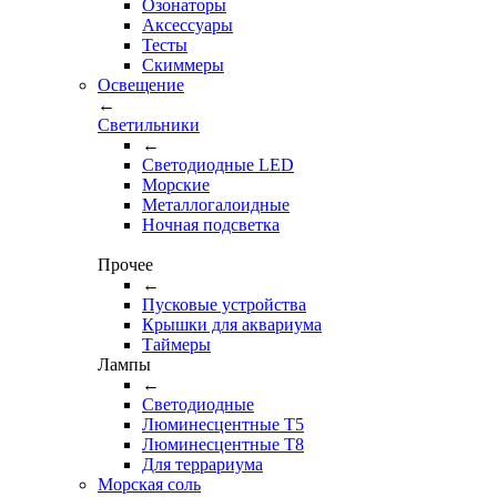
Озонаторы
Аксессуары
Тесты
Cкиммеры
Освещение
←
Светильники
←
Cветодиодные LED
Морские
Металлогалоидные
Ночная подсветка
Прочее
←
Пусковые устройства
Крышки для аквариума
Таймеры
Лампы
←
Светодиодные
Люминесцентные Т5
Люминесцентные Т8
Для террариума
Морская соль