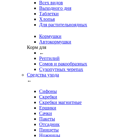
Всех видов
Выходного дня
Таблетки
Хлопья
Для растительноядных
Кормушки
Автокормушки
Корм для
←
Рептилий
Сомов и ракообразных
Сухопутных черепах
Средства ухода
←
Сифоны
Скребки
Скребки магнитные
Ершики
Сачки
Пакеты
Отсадник
Пинцеты
Ножницы