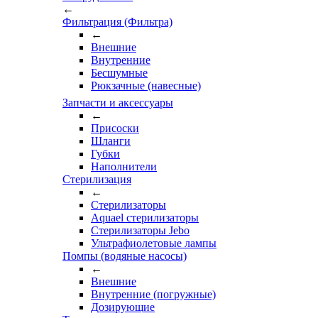
←
Фильтрация (Фильтра)
←
Внешние
Внутренние
Бесшумные
Рюкзачные (навесные)
Запчасти и аксессуары
←
Присоски
Шланги
Губки
Наполнители
Стерилизация
←
Стерилизаторы
Aquael стерилизаторы
Стерилизаторы Jebo
Ультрафиолетовые лампы
Помпы (водяные насосы)
←
Внешние
Внутренние (погружные)
Дозирующие