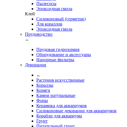
Пылесосы
Эпоксидная смола
Клей
Силиконовый (герметик)
Для кораллов
Эпоксидная смола
Прудоводство
←
Прудовая гидрохимия
Оборудование и аксессуары
Напорные фильтры
Декорации
←
Растения искусственные
Кораллы
Коряги
Камни натуральные
Фоны
Керамика для аквариумов
Силиконовые декорации для аквариумов
Корабли для аквариума
Грунт
Питательный грунт