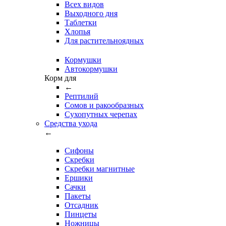
Всех видов
Выходного дня
Таблетки
Хлопья
Для растительноядных
Кормушки
Автокормушки
Корм для
←
Рептилий
Сомов и ракообразных
Сухопутных черепах
Средства ухода
←
Сифоны
Скребки
Скребки магнитные
Ершики
Сачки
Пакеты
Отсадник
Пинцеты
Ножницы