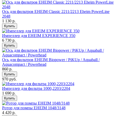
Ось для фильтров EHEIM Classic 2211/2213 Eheim PowerLine
2048
1 130
р.
Купить
Импеллер для EHEIM EXPERIENCE 350
6 730
р.
Купить
Ось для фильтров EHEIM Biopower / PiKUp / Aquaball /
Aquacompact / Powerhead
860
р.
Купить
970 руб.
Импеллер для фильтра 1000,2203/2204
1 690
р.
Купить
Ротор для помпы EHEIM 1048/3148
4 420
р.