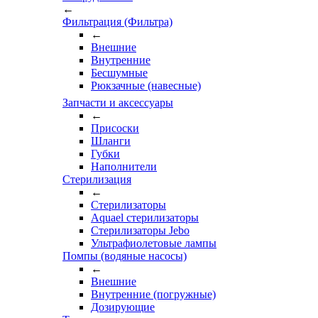
←
Фильтрация (Фильтра)
←
Внешние
Внутренние
Бесшумные
Рюкзачные (навесные)
Запчасти и аксессуары
←
Присоски
Шланги
Губки
Наполнители
Стерилизация
←
Стерилизаторы
Aquael стерилизаторы
Стерилизаторы Jebo
Ультрафиолетовые лампы
Помпы (водяные насосы)
←
Внешние
Внутренние (погружные)
Дозирующие