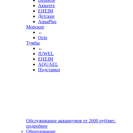
Dennerle
Акватех
EHEIM
Детские
AquaPlus
Морские
←
Octo
Тумбы
←
JUWEL
EHEIM
AQUAEL
Подставки
Обслуживание аквариумов
от
2600
руб/мес.
подробнее
Оборудование