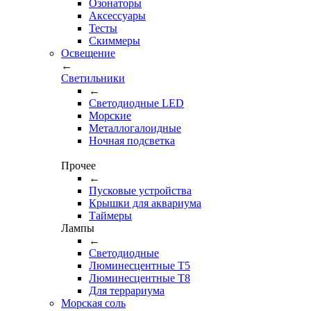
Озонаторы
Аксессуары
Тесты
Cкиммеры
Освещение
←
Светильники
←
Cветодиодные LED
Морские
Металлогалоидные
Ночная подсветка
Прочее
←
Пусковые устройства
Крышки для аквариума
Таймеры
Лампы
←
Светодиодные
Люминесцентные Т5
Люминесцентные Т8
Для террариума
Морская соль