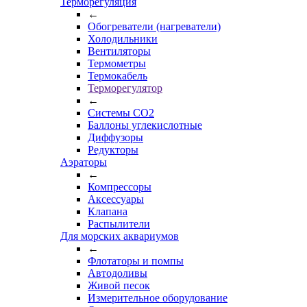
Терморегуляция
←
Обогреватели (нагреватели)
Холодильники
Вентиляторы
Термометры
Термокабель
Терморегулятор
←
Системы CO2
Баллоны углекислотные
Диффузоры
Редукторы
Аэраторы
←
Компрессоры
Аксессуары
Клапана
Распылители
Для морских аквариумов
←
Флотаторы и помпы
Автодоливы
Живой песок
Измерительное оборудование