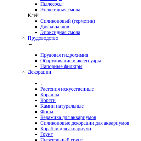
Пылесосы
Эпоксидная смола
Клей
Силиконовый (герметик)
Для кораллов
Эпоксидная смола
Прудоводство
←
Прудовая гидрохимия
Оборудование и аксессуары
Напорные фильтры
Декорации
←
Растения искусственные
Кораллы
Коряги
Камни натуральные
Фоны
Керамика для аквариумов
Силиконовые декорации для аквариумов
Корабли для аквариума
Грунт
Питательный грунт