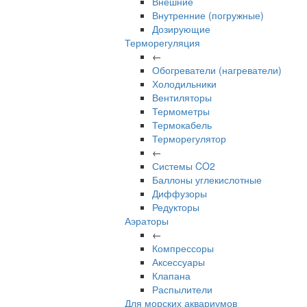
Внешние
Внутренние (погружные)
Дозирующие
Терморегуляция
←
Обогреватели (нагреватели)
Холодильники
Вентиляторы
Термометры
Термокабель
Терморегулятор
←
Системы CO2
Баллоны углекислотные
Диффузоры
Редукторы
Аэраторы
←
Компрессоры
Аксессуары
Клапана
Распылители
Для морских аквариумов