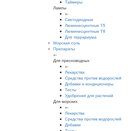
Таймеры
Лампы
←
Светодиодные
Люминесцентные Т5
Люминесцентные Т8
Для террариума
Морская соль
Препараты
←
Для пресноводных
←
Лекарства
Средства против водорослей
Добавки и кондиционеры
Тесты
Удобрения для растений
Для морских
←
Лекарства
Средства против водорослей
Добавки
Тесты