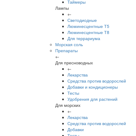
Таймеры
Лампы
←
Светодиодные
Люминесцентные Т5
Люминесцентные Т8
Для террариума
Морская соль
Препараты
←
Для пресноводных
←
Лекарства
Средства против водорослей
Добавки и кондиционеры
Тесты
Удобрения для растений
Для морских
←
Лекарства
Средства против водорослей
Добавки
Тесты