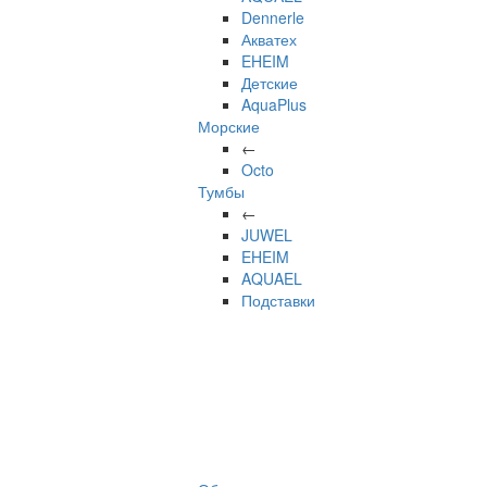
Dennerle
Акватех
EHEIM
Детские
AquaPlus
Морские
←
Octo
Тумбы
←
JUWEL
EHEIM
AQUAEL
Подставки