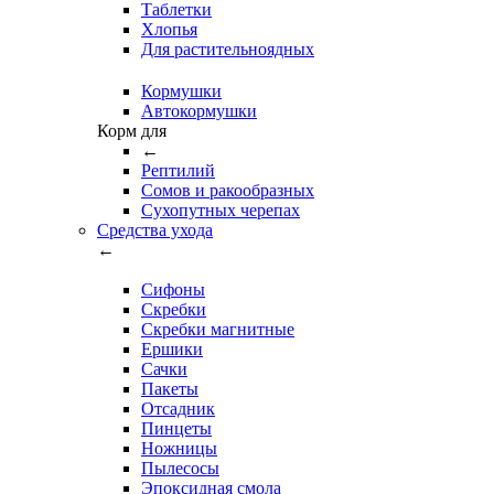
Таблетки
Хлопья
Для растительноядных
Кормушки
Автокормушки
Корм для
←
Рептилий
Сомов и ракообразных
Сухопутных черепах
Средства ухода
←
Сифоны
Скребки
Скребки магнитные
Ершики
Сачки
Пакеты
Отсадник
Пинцеты
Ножницы
Пылесосы
Эпоксидная смола