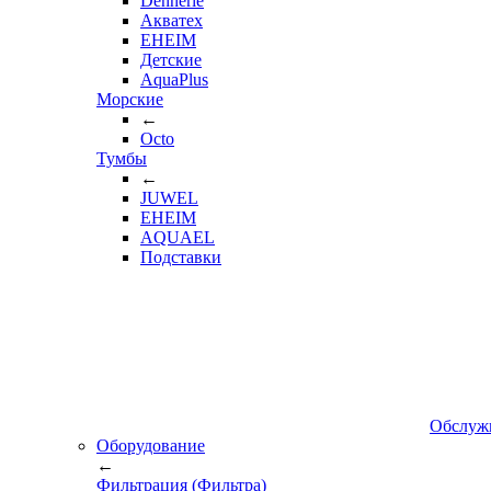
Dennerle
Акватех
EHEIM
Детские
AquaPlus
Морские
←
Octo
Тумбы
←
JUWEL
EHEIM
AQUAEL
Подставки
Обслуж
Оборудование
←
Фильтрация (Фильтра)