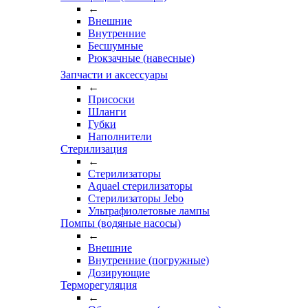
←
Внешние
Внутренние
Бесшумные
Рюкзачные (навесные)
Запчасти и аксессуары
←
Присоски
Шланги
Губки
Наполнители
Стерилизация
←
Стерилизаторы
Aquael стерилизаторы
Стерилизаторы Jebo
Ультрафиолетовые лампы
Помпы (водяные насосы)
←
Внешние
Внутренние (погружные)
Дозирующие
Терморегуляция
←