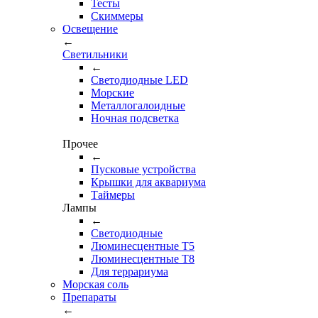
Тесты
Cкиммеры
Освещение
←
Светильники
←
Cветодиодные LED
Морские
Металлогалоидные
Ночная подсветка
Прочее
←
Пусковые устройства
Крышки для аквариума
Таймеры
Лампы
←
Светодиодные
Люминесцентные Т5
Люминесцентные Т8
Для террариума
Морская соль
Препараты
←