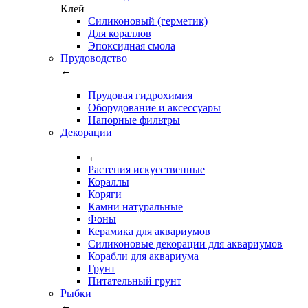
Клей
Силиконовый (герметик)
Для кораллов
Эпоксидная смола
Прудоводство
←
Прудовая гидрохимия
Оборудование и аксессуары
Напорные фильтры
Декорации
←
Растения искусственные
Кораллы
Коряги
Камни натуральные
Фоны
Керамика для аквариумов
Силиконовые декорации для аквариумов
Корабли для аквариума
Грунт
Питательный грунт
Рыбки
←