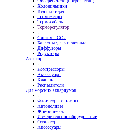
Обогреватели (нагреватели)
Холодильники
Вентиляторы
Термометры
Термокабель
Терморегулятор
←
Системы CO2
Баллоны углекислотные
Диффузоры
Редукторы
Аэраторы
←
Компрессоры
Аксессуары
Клапана
Распылители
Для морских аквариумов
←
Флотаторы и помпы
Автодоливы
Живой песок
Измерительное оборудование
Озонаторы
Аксессуары